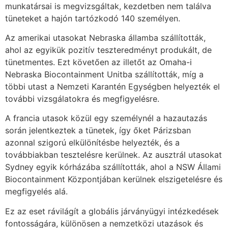
munkatársai is megvizsgáltak, kezdetben nem találva
tüneteket a hajón tartózkodó 140 személyen.
Az amerikai utasokat Nebraska államba szállították,
ahol az egyikük pozitív teszteredményt produkált, de
tünetmentes. Ezt követően az illetőt az Omaha-i
Nebraska Biocontainment Unitba szállították, míg a
többi utast a Nemzeti Karantén Egységben helyezték el
további vizsgálatokra és megfigyelésre.
A francia utasok közül egy személynél a hazautazás
során jelentkeztek a tünetek, így őket Párizsban
azonnal szigorú elkülönítésbe helyezték, és a
továbbiakban tesztelésre kerülnek. Az ausztrál utasokat
Sydney egyik kórházába szállították, ahol a NSW Állami
Biocontainment Központjában kerülnek elszigetelésre és
megfigyelés alá.
Ez az eset rávilágít a globális járványügyi intézkedések
fontosságára, különösen a nemzetközi utazások és