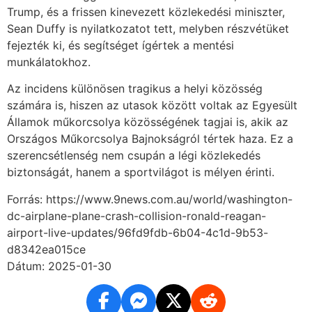
Trump, és a frissen kinevezett közlekedési miniszter,
Sean Duffy is nyilatkozatot tett, melyben részvétüket
fejezték ki, és segítséget ígértek a mentési
munkálatokhoz.
Az incidens különösen tragikus a helyi közösség
számára is, hiszen az utasok között voltak az Egyesült
Államok műkorcsolya közösségének tagjai is, akik az
Országos Műkorcsolya Bajnokságról tértek haza. Ez a
szerencsétlenség nem csupán a légi közlekedés
biztonságát, hanem a sportvilágot is mélyen érinti.
Forrás: https://www.9news.com.au/world/washington-
dc-airplane-plane-crash-collision-ronald-reagan-
airport-live-updates/96fd9fdb-6b04-4c1d-9b53-
d8342ea015ce
Dátum: 2025-01-30