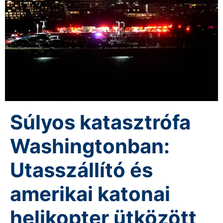
Súlyos katasztrófa
Washingtonban:
Utasszállító és
amerikai katonai
helikopter ütközött