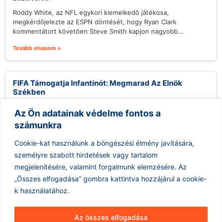
Roddy White, az NFL egykori kiemelkedő játékosa,
megkérdőjelezte az ESPN döntését, hogy Ryan Clark
kommentátort követően Steve Smith kapjon nagyobb...
Tovább olvasom »
FIFA Támogatja Infantinót: Megmarad Az Elnök
Székben
2026.08.06.
Az Ön adatainak védelme fontos a
Gianni Infantino, a Nemzetközi Labdarúgó Szövetség (FIFA)
számunkra
elnöke megőrizte pozícióját, köszönhetően az intézmény
végrehajtó tagjainak támogatásának. Egy sürgősségi ülés
Cookie-kat használunk a böngészési élmény javítására,
keretében,...
személyre szabott hirdetések vagy tartalom
Tovább olvasom »
megjelenítésére, valamint forgalmunk elemzésére.
Az
„Összes elfogadása” gombra kattintva hozzájárul a cookie-
k használatához.
Az összes elfogadása