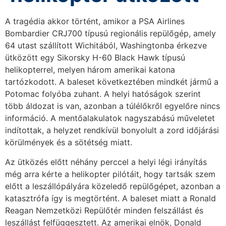
A tragédia akkor történt, amikor a PSA Airlines
Bombardier CRJ700 típusú regionális repülőgép, amely
64 utast szállított Wichitából, Washingtonba érkezve
ütközött egy Sikorsky H-60 Black Hawk típusú
helikopterrel, melyen három amerikai katona
tartózkodott. A baleset következtében mindkét jármű a
Potomac folyóba zuhant. A helyi hatóságok szerint
több áldozat is van, azonban a túlélőkről egyelőre nincs
információ. A mentőalakulatok nagyszabású műveletet
indítottak, a helyzet rendkívül bonyolult a zord időjárási
körülmények és a sötétség miatt.
Az ütközés előtt néhány perccel a helyi légi irányítás
még arra kérte a helikopter pilótáit, hogy tartsák szem
előtt a leszállópályára közeledő repülőgépet, azonban a
katasztrófa így is megtörtént. A baleset miatt a Ronald
Reagan Nemzetközi Repülőtér minden felszállást és
leszállást felfüggesztett. Az amerikai elnök, Donald