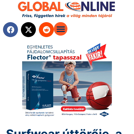
Surfwear úttörője, a