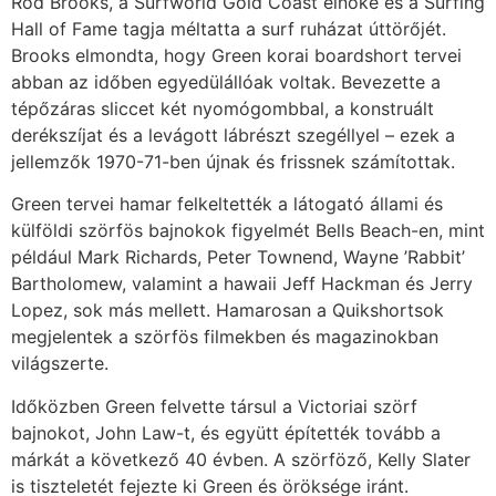
Rod Brooks, a Surfworld Gold Coast elnöke és a Surfing
Hall of Fame tagja méltatta a surf ruházat úttörőjét.
Brooks elmondta, hogy Green korai boardshort tervei
abban az időben egyedülállóak voltak. Bevezette a
tépőzáras sliccet két nyomógombbal, a konstruált
derékszíjat és a levágott lábrészt szegéllyel – ezek a
jellemzők 1970-71-ben újnak és frissnek számítottak.
Green tervei hamar felkeltették a látogató állami és
külföldi szörfös bajnokok figyelmét Bells Beach-en, mint
például Mark Richards, Peter Townend, Wayne ’Rabbit’
Bartholomew, valamint a hawaii Jeff Hackman és Jerry
Lopez, sok más mellett. Hamarosan a Quikshortsok
megjelentek a szörfös filmekben és magazinokban
világszerte.
Időközben Green felvette társul a Victoriai szörf
bajnokot, John Law-t, és együtt építették tovább a
márkát a következő 40 évben. A szörföző, Kelly Slater
is tiszteletét fejezte ki Green és öröksége iránt.