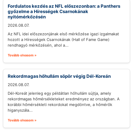
Fordulatos kezdés az NFL előszezonban: a Panthers
győzelme a Hírességek Csarnokának
nyitómérkőzésén
2026.08.07.
Az NFL idei előszezonjának első mérkőzése igazi izgalmakat
hozott a Hírességek Csarnokának (Hall of Fame Game)
rendhagyó mérkőzésén, ahol a...
Tovább olvasom »
Rekordmagas hőhullám söpör végig Dél-Koreán
2026.08.07.
Dél-Koreát jelenleg egy példátlan hőhullám sújtja, amely
rekordmagas hőmérsékleteket eredményez az országban. A
korábbi hőmérsékleti rekordokat megdöntve, a hőmérők
higanyszála...
Tovább olvasom »