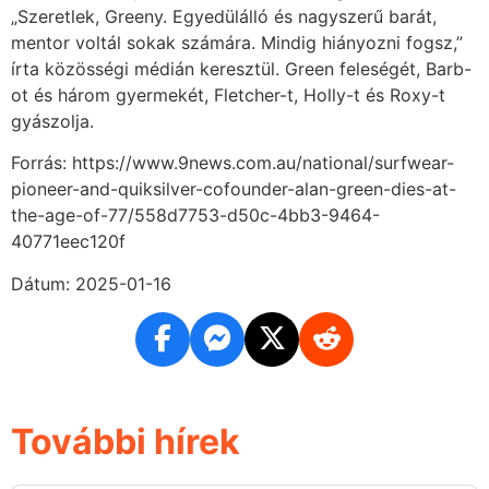
„Szeretlek, Greeny. Egyedülálló és nagyszerű barát,
mentor voltál sokak számára. Mindig hiányozni fogsz,”
írta közösségi médián keresztül. Green feleségét, Barb-
ot és három gyermekét, Fletcher-t, Holly-t és Roxy-t
gyászolja.
Forrás: https://www.9news.com.au/national/surfwear-
pioneer-and-quiksilver-cofounder-alan-green-dies-at-
the-age-of-77/558d7753-d50c-4bb3-9464-
40771eec120f
Dátum: 2025-01-16
További hírek