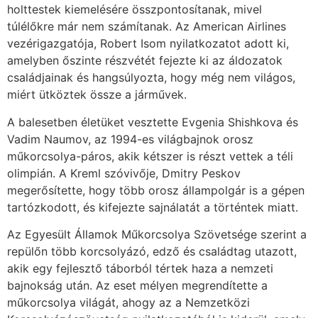
holttestek kiemelésére összpontosítanak, mivel
túlélőkre már nem számítanak. Az American Airlines
vezérigazgatója, Robert Isom nyilatkozatot adott ki,
amelyben őszinte részvétét fejezte ki az áldozatok
családjainak és hangsúlyozta, hogy még nem világos,
miért ütköztek össze a járművek.
A balesetben életüket vesztette Evgenia Shishkova és
Vadim Naumov, az 1994-es világbajnok orosz
műkorcsolya-páros, akik kétszer is részt vettek a téli
olimpián. A Kreml szóvivője, Dmitry Peskov
megerősítette, hogy több orosz állampolgár is a gépen
tartózkodott, és kifejezte sajnálatát a történtek miatt.
Az Egyesült Államok Műkorcsolya Szövetsége szerint a
repülőn több korcsolyázó, edző és családtag utazott,
akik egy fejlesztő táborból tértek haza a nemzeti
bajnokság után. Az eset mélyen megrendítette a
műkorcsolya világát, ahogy az a Nemzetközi