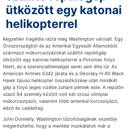
ütközött egy katonai
helikopterrel
Kegyetlen tragédia rázta meg Washington városát. Egy
Oroszországból és az Amerikai Egyesült Államokból
származó műkorcsolyázókat szállító repülőgép
ütközött egy katonai helikopterrel a Potomac folyó
felett, és a szerencsétlenséget senki sem élte túl. Az
American Airlines 5342 járata és a Sikorsky H-60 Black
Hawk típusú helikopter összeütközése után mindkét
gép a folyó jeges vizébe zuhant péntek este. A repülőn
utazó 64 személy között volt két orosz olimpiai
műkorcsolyázó, valamint több amerikai korcsolyázó,
edző és családtag.
John Donnelly, Washington tűzoltóságának vezetője
megerősítette, hogy a mentési munkálatok már a