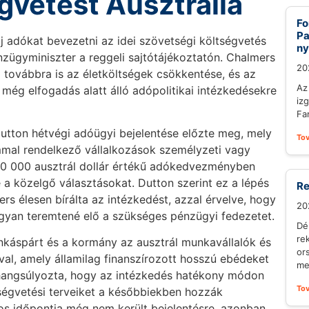
gvetést Ausztrália
Fo
Pa
j adókat bevezetni az idei szövetségi költségvetés
ny
énzügyminiszter a reggeli sajtótájékoztatón. Chalmers
20
a továbbra is az életköltségek csökkentése, és az
Az
y még elfogadás alatt álló adópolitikai intézkedésekre
iz
Fa
Dutton hétvégi adóügyi bejelentése előzte meg, mely
To
alommal rendelkező vállalkozások személyzeti vagy
20 000 ausztrál dollár értékű adókedvezményben
 a közelgő választásokat. Dutton szerint ez a lépés
Re
rs élesen bírálta az intézkedést, azzal érvelve, hogy
20
ogyan teremtené elő a szükséges pénzügyi fedezetet.
Dé
re
káspárt és a kormány az ausztrál munkavállalók és
or
óval, amely államilag finanszírozott hosszú ebédeket
me
hangsúlyozta, hogy az intézkedés hatékony módon
To
tségvetési terveiket a későbbiekben hozzák
os időpontja még nem került bejelentésre, azonban