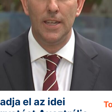
adja el az idei
To