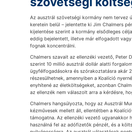
szövetségi költsé
Az ausztrál szövetségi kormány nem tervez ú
keretein belül – jelentette ki Jim Chalmers p
kijelentése szerint a kormány elsődleges célj
eddig bejelentett, illetve már elfogadott vag
fognak koncentrálni.
Chalmers szavait az ellenzéki vezető, Peter 
szerint 10 millió ausztrál dollár alatti forg
ügyfélfogadásokra és szórakoztatásra akár 
részesülhetnek, amennyiben a Koalíció nyerné
enyhítené az életköltségeket, azonban Chalme
az ellenzék nem válaszolt arra a kérdésre, h
Chalmers hangsúlyozta, hogy az Ausztrál Mun
kézművesek mellett áll, ellentétben a Koalíci
támogatna. Az ellenzéki vezető ugyanakkor 
használná fel az adófizetők pénzét, és a köl
nyilvánosságra. Az ausztrál választások pont