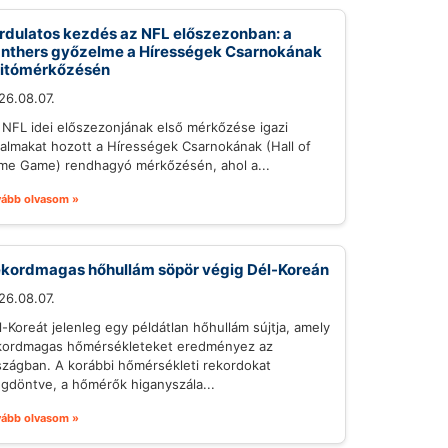
rdulatos kezdés az NFL előszezonban: a
nthers győzelme a Hírességek Csarnokának
itómérkőzésén
26.08.07.
 NFL idei előszezonjának első mérkőzése igazi
galmakat hozott a Hírességek Csarnokának (Hall of
me Game) rendhagyó mérkőzésén, ahol a...
vább olvasom »
kordmagas hőhullám söpör végig Dél-Koreán
26.08.07.
l-Koreát jelenleg egy példátlan hőhullám sújtja, amely
kordmagas hőmérsékleteket eredményez az
szágban. A korábbi hőmérsékleti rekordokat
gdöntve, a hőmérők higanyszála...
vább olvasom »