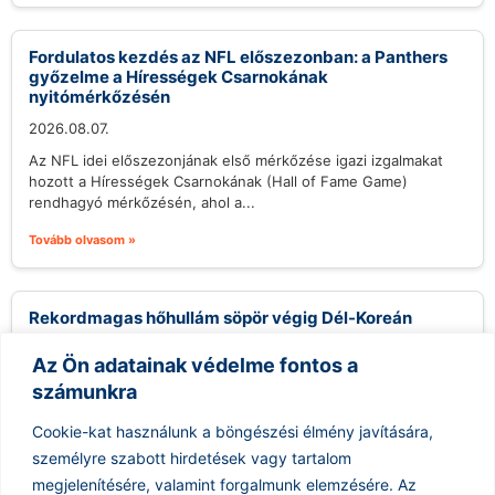
Fordulatos kezdés az NFL előszezonban: a Panthers
győzelme a Hírességek Csarnokának
nyitómérkőzésén
2026.08.07.
Az NFL idei előszezonjának első mérkőzése igazi izgalmakat
hozott a Hírességek Csarnokának (Hall of Fame Game)
rendhagyó mérkőzésén, ahol a...
Tovább olvasom »
Rekordmagas hőhullám söpör végig Dél-Koreán
2026.08.07.
Az Ön adatainak védelme fontos a
Dél-Koreát jelenleg egy példátlan hőhullám sújtja, amely
számunkra
rekordmagas hőmérsékleteket eredményez az országban. A
korábbi hőmérsékleti rekordokat megdöntve, a hőmérők
Cookie-kat használunk a böngészési élmény javítására,
higanyszála...
személyre szabott hirdetések vagy tartalom
Tovább olvasom »
megjelenítésére, valamint forgalmunk elemzésére.
Az