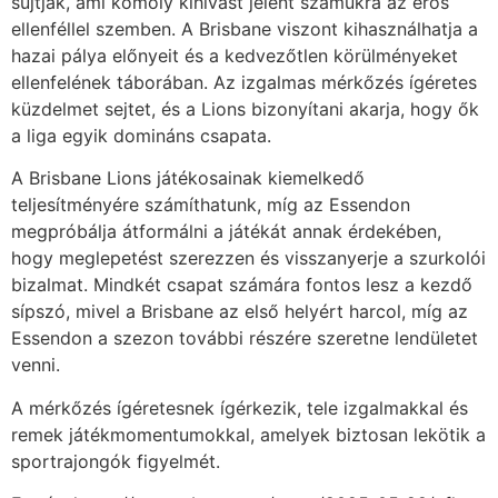
sújtják, ami komoly kihívást jelent számukra az erős
ellenféllel szemben. A Brisbane viszont kihasználhatja a
hazai pálya előnyeit és a kedvezőtlen körülményeket
ellenfelének táborában. Az izgalmas mérkőzés ígéretes
küzdelmet sejtet, és a Lions bizonyítani akarja, hogy ők
a liga egyik domináns csapata.
A Brisbane Lions játékosainak kiemelkedő
teljesítményére számíthatunk, míg az Essendon
megpróbálja átformálni a játékát annak érdekében,
hogy meglepetést szerezzen és visszanyerje a szurkolói
bizalmat. Mindkét csapat számára fontos lesz a kezdő
sípszó, mivel a Brisbane az első helyért harcol, míg az
Essendon a szezon további részére szeretne lendületet
venni.
A mérkőzés ígéretesnek ígérkezik, tele izgalmakkal és
remek játékmomentumokkal, amelyek biztosan lekötik a
sportrajongók figyelmét.