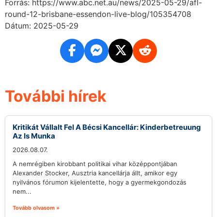
Forrás: https://www.abc.net.au/news/2025-05-29/afl-
round-12-brisbane-essendon-live-blog/105354708
Dátum: 2025-05-29
További hírek
Kritikát Vállalt Fel A Bécsi Kancellár: Kinderbetreuung
Az Is Munka
2026.08.07.
A nemrégiben kirobbant politikai vihar középpontjában
Alexander Stocker, Ausztria kancellárja állt, amikor egy
nyilvános fórumon kijelentette, hogy a gyermekgondozás
nem...
Tovább olvasom »