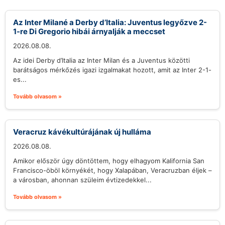
Az Inter Milané a Derby d’Italia: Juventus legyőzve 2-
1-re Di Gregorio hibái árnyalják a meccset
2026.08.08.
Az idei Derby d’Italia az Inter Milan és a Juventus közötti
barátságos mérkőzés igazi izgalmakat hozott, amit az Inter 2-1-
es...
Tovább olvasom »
Veracruz kávékultúrájának új hulláma
2026.08.08.
Amikor először úgy döntöttem, hogy elhagyom Kalifornia San
Francisco-öböl környékét, hogy Xalapában, Veracruzban éljek –
a városban, ahonnan szüleim évtizedekkel...
Tovább olvasom »