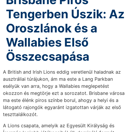
Tengerben Úszik: Az
Oroszlánok és a
Wallabies Első
Összecsapása
A British and Irish Lions eddig veretlenül haladnak az
ausztráliai túrájukon, ám ma este a Lang Parkban
esélyük van arra, hogy a Wallabies meglepetést
okozzon és megtörje ezt a sorozatot. Brisbane városa
ma este élénk piros színbe borul, ahogy a helyi és a
látogató rajongók egyaránt izgatottan várják az első
teszttalálkozót.
A Lions csapata, amelyik az Egyesült Királyság és