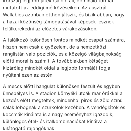
Írország legjobb játékosaiból áll, domináló formát
mutatott az eddigi mérkőzéseiken. Az ausztrál
Wallabies azonban otthon játszik, és bízik abban, hogy
a hazai közönség támogatásával képesek lesznek
felülkerekedni az előzetes várakozásokon.
A találkozó különösen fontos mindkét csapat számára,
hiszen nem csak a győzelem, de a nemzetközi
ranglistán való pozíciók, és a közelgő világbajnokság
előtti morál is számít. A továbbiakban kétséget
kizárólag mindkét oldal a legjobb formáját fogja
nyújtani ezen az estén.
A meccs előtti hangulat különösen feszült és egyben
ünnepélyes is. A stadion környéki utcák már órákkal a
kezdés előtt megteltek, mindenhol piros és zöld színű
sálak lobognak a szurkolók kezében. A vendéglátók és
kocsmák kínálata is a nagy eseményhez igazodik,
különleges étel- és italkombinációkat kínálva a
kilátogató rajongóknak.