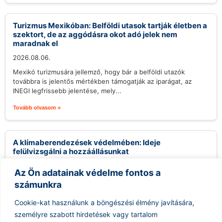
Turizmus Mexikóban: Belföldi utasok tartják életben a
szektort, de az aggódásra okot adó jelek nem
maradnak el
2026.08.06.
Mexikó turizmusára jellemző, hogy bár a belföldi utazók
továbbra is jelentős mértékben támogatják az iparágat, az
INEGI legfrissebb jelentése, mely...
Tovább olvasom »
A klímaberendezések védelmében: Ideje
felülvizsgálni a hozzáállásunkat
2026.08.06.
Az Ön adatainak védelme fontos a
A klímaberendezések használata sokak számára
számunkra
ellentmondásos kérdést jelent, különösen a környezettudatos
közösségekben. Gyakran hallani kritikákat, melyek szerint a
Cookie-kat használunk a böngészési élmény javítására,
légkondicionálók felesleges...
személyre szabott hirdetések vagy tartalom