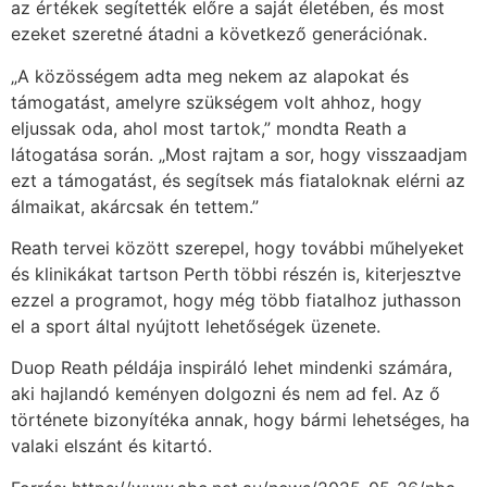
az értékek segítették előre a saját életében, és most
ezeket szeretné átadni a következő generációnak.
„A közösségem adta meg nekem az alapokat és
támogatást, amelyre szükségem volt ahhoz, hogy
eljussak oda, ahol most tartok,” mondta Reath a
látogatása során. „Most rajtam a sor, hogy visszaadjam
ezt a támogatást, és segítsek más fiataloknak elérni az
álmaikat, akárcsak én tettem.”
Reath tervei között szerepel, hogy további műhelyeket
és klinikákat tartson Perth többi részén is, kiterjesztve
ezzel a programot, hogy még több fiatalhoz juthasson
el a sport által nyújtott lehetőségek üzenete.
Duop Reath példája inspiráló lehet mindenki számára,
aki hajlandó keményen dolgozni és nem ad fel. Az ő
története bizonyítéka annak, hogy bármi lehetséges, ha
valaki elszánt és kitartó.