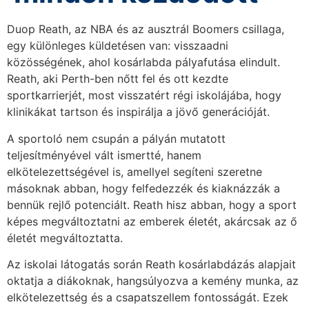
Duop Reath, az NBA és az ausztrál Boomers csillaga,
egy különleges küldetésen van: visszaadni
közösségének, ahol kosárlabda pályafutása elindult.
Reath, aki Perth-ben nőtt fel és ott kezdte
sportkarrierjét, most visszatért régi iskolájába, hogy
klinikákat tartson és inspirálja a jövő generációját.
A sportoló nem csupán a pályán mutatott
teljesítményével vált ismertté, hanem
elkötelezettségével is, amellyel segíteni szeretne
másoknak abban, hogy felfedezzék és kiaknázzák a
bennük rejlő potenciált. Reath hisz abban, hogy a sport
képes megváltoztatni az emberek életét, akárcsak az ő
életét megváltoztatta.
Az iskolai látogatás során Reath kosárlabdázás alapjait
oktatja a diákoknak, hangsúlyozva a kemény munka, az
elkötelezettség és a csapatszellem fontosságát. Ezek