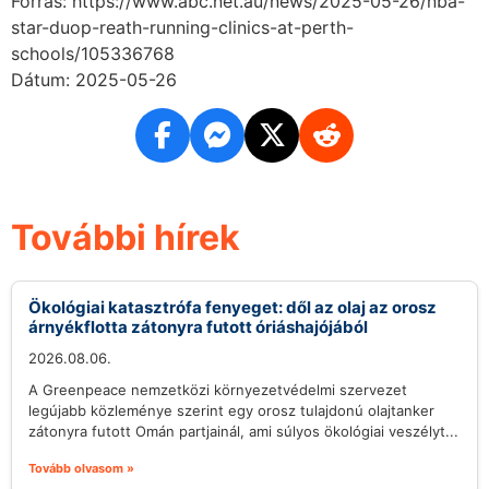
Forrás: https://www.abc.net.au/news/2025-05-26/nba-
star-duop-reath-running-clinics-at-perth-
schools/105336768
Dátum: 2025-05-26
További hírek
Ökológiai katasztrófa fenyeget: dől az olaj az orosz
árnyékflotta zátonyra futott óriáshajójából
2026.08.06.
A Greenpeace nemzetközi környezetvédelmi szervezet
legújabb közleménye szerint egy orosz tulajdonú olajtanker
zátonyra futott Omán partjainál, ami súlyos ökológiai veszélyt...
Tovább olvasom »