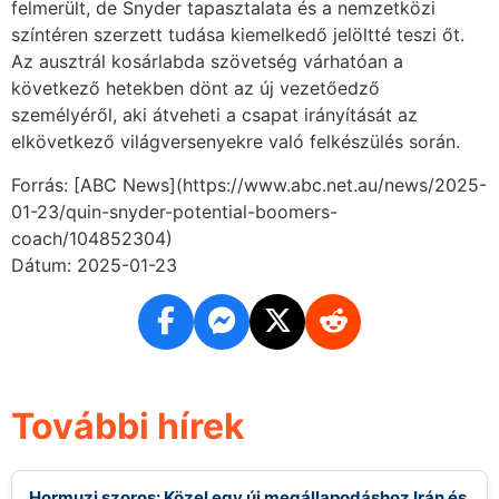
felmerült, de Snyder tapasztalata és a nemzetközi
színtéren szerzett tudása kiemelkedő jelöltté teszi őt.
Az ausztrál kosárlabda szövetség várhatóan a
következő hetekben dönt az új vezetőedző
személyéről, aki átveheti a csapat irányítását az
elkövetkező világversenyekre való felkészülés során.
Forrás: [ABC News](https://www.abc.net.au/news/2025-
01-23/quin-snyder-potential-boomers-
coach/104852304)
Dátum: 2025-01-23
További hírek
Hormuzi szoros: Közel egy új megállapodáshoz Irán és