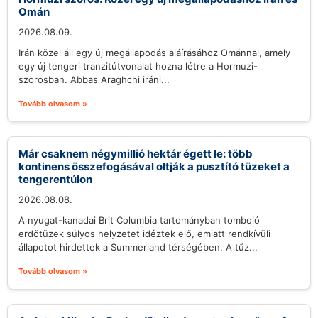
Omán
2026.08.09.
Irán közel áll egy új megállapodás aláírásához Ománnal, amely
egy új tengeri tranzitútvonalat hozna létre a Hormuzi-
szorosban. Abbas Araghchi iráni...
Tovább olvasom »
Már csaknem négymillió hektár égett le: több
kontinens összefogásával oltják a pusztító tüzeket a
tengerentúlon
2026.08.08.
A nyugat-kanadai Brit Columbia tartományban tomboló
erdőtüzek súlyos helyzetet idéztek elő, emiatt rendkívüli
állapotot hirdettek a Summerland térségében. A tűz...
Tovább olvasom »