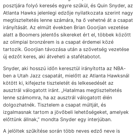
posztjára folyó keresés egyre szűkül, és Quin Snyder, az
Atlanta Hawks jelenlegi edzője nyilatkozata szerint nagy
megtiszteltetés lenne számára, ha ő vehetné át a csapat
irányítását. Az elmúlt években Brian Goorjian vezetése
alatt a Boomers jelentős sikereket ért el, többek között
az olimpiai bronzérem is a csapat érdemei közé
tartozik. Goorjian távozása után a szövetség vezetése
új edzőt keres, aki átveheti a stafétabotot.
Snyder, aki hosszú időn keresztül irányította az NBA-
ben a Utah Jazz csapatát, mielőtt az Atlanta Hawksnál
kötött ki, kifejezte tiszteletét és lelkesedését az
ausztrál válogatott iránt. „Hatalmas megtiszteltetés
lenne számomra, ha az ausztrál válogatott élén
dolgozhatnék. Tisztelem a csapat múltját, és
izgalmasnak tartom a jövőbeli lehetőségeket, amelyek
előttünk állnak,” mondta Snyder egy interjúban.
A jelöltek szűkítése során több neves edző neve is