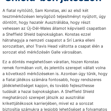
A fiatal nyitóütő, Sam Konstas, aki az első két
tesztmérkőzésen lenyűgöző teljesítményt nyújtott, úgy
döntött, hogy hazatér Ausztráliába, hogy részt
vehessen az Új-Dél-Wales államot képviselő csapatban
a Sheffield Shield bajnokságban. Konstas ezzel
hátrahagyja a nemzeti csapatot a Srí Lanka elleni
sorozatban, ahol Travis Head váltotta a csapat élén a
sorozat első mérkőzésén Galle városában.
Ez a döntés meglehetősen váratlan, hiszen Konstas
remek formában volt, és jelentős szerepet vállalt volna
a következő mérkőzéseken is. Azonban úgy tűnik, hogy
a fiatal játékos számára fontosabb, hogy rendszeres
játéklehetőséget kapjon, és tovább fejleszthesse
tudását a hazai bajnokságban. A Sheffield Shield
meghatározó szerepet játszik az ausztráliai
krikettjátékosok karrierjében, mivel ez a sorozat
biztosítja számukra a legjobb lehetőséget a folyamatos