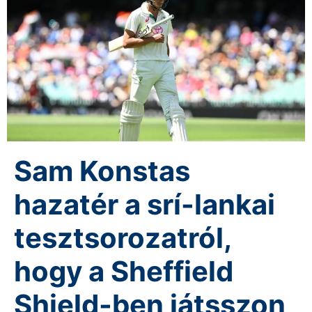
Sam Konstas
hazatér a srí-lankai
tesztsorozatról,
hogy a Sheffield
Shield-ben játsszon