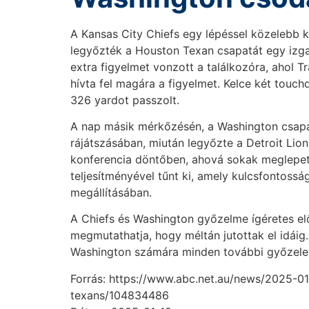
A Kansas City Chiefs egy lépéssel közelebb k
legyőzték a Houston Texan csapatát egy izga
extra figyelmet vonzott a találkozóra, ahol 
hívta fel magára a figyelmet. Kelce két tou
326 yardot passzolt.
A nap másik mérkőzésén, a Washington csapa
rájátszásában, miután legyőzte a Detroit Lion
konferencia döntőben, ahová sokak meglepeté
teljesítményével tűnt ki, amely kulcsfontossá
megállításában.
A Chiefs és Washington győzelme ígéretes el
megmutathatja, hogy méltán jutottak el idáig
Washington számára minden további győzelem 
Forrás: https://www.abc.net.au/news/2025-01
texans/104834486