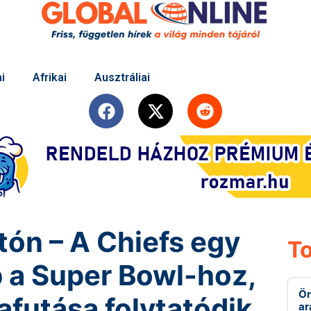
i
Afrikai
Ausztráliai
átón – A Chiefs egy
To
b a Super Bowl-hoz,
Ör
futása folytatódik
ar