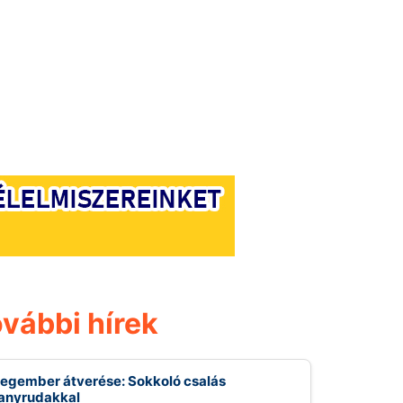
vábbi hírek
egember átverése: Sokkoló csalás
anyrudakkal