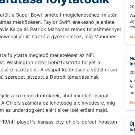
20
erült a Super Bowl ismételt megjelenéséhez, miután
Wa
üg
lmas mérkőzésen. Taylor Swift énekesnő jelenléte
eze
Travis Kelce és Patrick Mahomes remek teljesítménnyel
chdownnal járult hozzá a győzelemhez, míg Mahomes
To
ta folytatta meglepő menetelését az NFL
No
st. Washington ezzel bebiztosította helyét a
le
sére jutottak el. A csapat különösen a védelmi sor
20
gú szerepet játszott a Detroit támadásainak
A 
fel
ho
őjele a közelgő döntőknek, ahol mindkét csapat
. A Chiefs számára ez lehetőség a címvédésre, míg
To
az underdogként elért siker ízét erősíti majd.
-19/nfl-playoffs-kansas-city-chiefs-defeat-houston-
Új
le