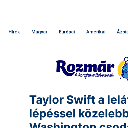
Hírek
Magyar
Európai
Amerikai
Ázsia
Taylor Swift a lel
lépéssel közeleb
Washington csoda