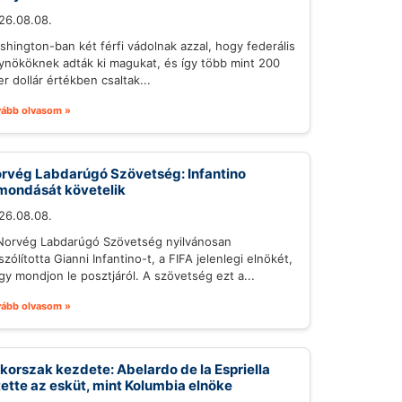
26.08.08.
shington-ban két férfi vádolnak azzal, hogy federális
ynököknek adták ki magukat, és így több mint 200
r dollár értékben csaltak...
vább olvasom »
rvég Labdarúgó Szövetség: Infantino
mondását követelik
26.08.08.
Norvég Labdarúgó Szövetség nyilvánosan
szólította Gianni Infantino-t, a FIFA jelenlegi elnökét,
gy mondjon le posztjáról. A szövetség ezt a...
vább olvasom »
 korszak kezdete: Abelardo de la Espriella
tette az esküt, mint Kolumbia elnöke