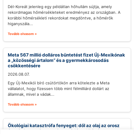
Dél-Koreát jelenleg egy példátlan hőhullám sújtja, amely
rekordmagas hőmérsékleteket eredményez az országban. A
korábbi hőmérsékleti rekordokat megdöntve, a hőmérők
higanyszála...
Tovább olvasom »
Meta 567 millió dolláros büntetést fizet Új-Mexikónak
a „közösségi ártalom” és a gyermekkárosodás
csökkentésére
2026.08.07.
Egy Új-Mexikói bíró csütörtökön arra kötelezte a Meta
vállalatot, hogy fizessen több mint félmilliárd dollárt az
államnak, mivel a vádak...
Tovább olvasom »
Ökológiai katasztrófa fenyeget: dől az olaj az orosz
árnyékflotta zátonyra futott óriáshajójából