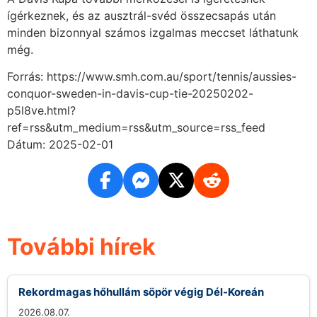
ígérkeznek, és az ausztrál-svéd összecsapás után
minden bizonnyal számos izgalmas meccset láthatunk
még.
Forrás: https://www.smh.com.au/sport/tennis/aussies-
conquor-sweden-in-davis-cup-tie-20250202-
p5l8ve.html?
ref=rss&utm_medium=rss&utm_source=rss_feed
Dátum: 2025-02-01
További hírek
Rekordmagas hőhullám söpör végig Dél-Koreán
2026.08.07.