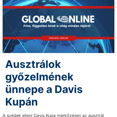
Ausztrálok
győzelmének
ünnepe a Davis
Kupán
A svédek elleni Davis Kupa mérkőzésen az ausztrál