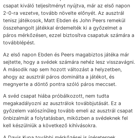
csapat kiváló teljesítményt nyújtva, már az első napon
2-0-ra vezetve, tovább növelte előnyét. Az ausztrál
tenisz játékosok, Matt Ebden és John Peers remekül
összehangolt játékkal érdemelték ki a győzelmet a
páros mérkőzésen, ezzel biztosítva csapatuk számára a
továbblépést.
Az első napon Ebden és Peers magabiztos játéka már
sejtette, hogy a svédek számára nehéz lesz visszavágni.
A második nap sem hozott változást a helyzetben,
ahogy az ausztrál páros dominálta a játékot, és
megnyerte a döntő pontra szóló páros meccset.
A svéd csapat hiába próbálkozott, nem tudta
megakadályozni az ausztrálok továbbjutását. Ez a
győzelem valószínűleg tovább emeli az ausztrál csapat
önbizalmát a folytatásban, miközben a svédeknek fel
kell készülniük a következő kihívásokra.
A Davis Kupa további mérkőzései is ígéretesnek