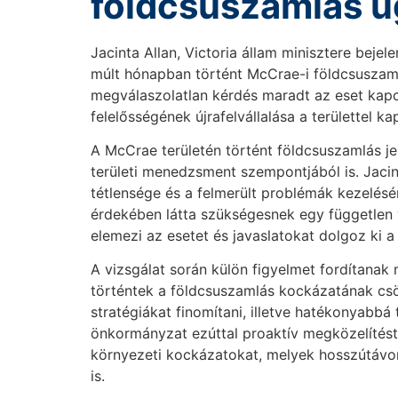
földcsuszamlás 
Jacinta Allan, Victoria állam minisztere bejele
múlt hónapban történt McCrae-i földcsuszamlá
megválaszolatlan kérdés maradt az eset kapc
felelősségének újrafelvállalása a területtel k
A McCrae területén történt földcsuszamlás jel
területi menedzsment szempontjából is. Jacin
tétlensége és a felmerült problémák kezelés
érdekében látta szükségesnek egy független v
elemezi az esetet és javaslatokat dolgoz ki
A vizsgálat során külön figyelmet fordítanak
történtek a földcsuszamlás kockázatának cs
stratégiákat finomítani, illetve hatékonyabbá 
önkormányzat ezúttal proaktív megközelítést 
környezeti kockázatokat, melyek hosszútávon
is.