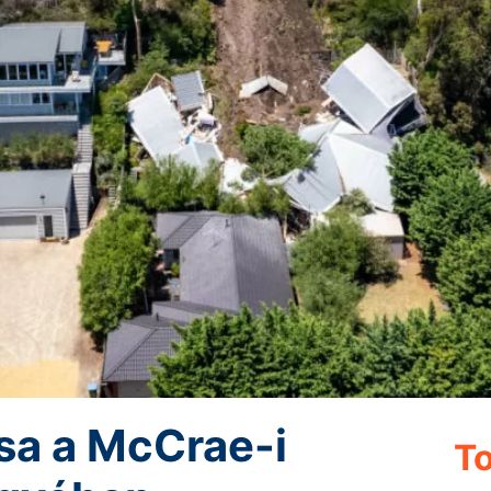
ása a McCrae-i
To