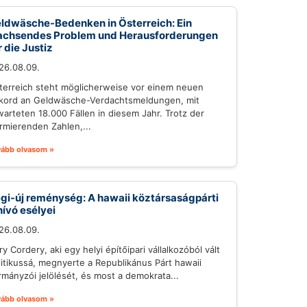
ldwäsche-Bedenken in Österreich: Ein
chsendes Problem und Herausforderungen
r die Justiz
26.08.09.
terreich steht möglicherweise vor einem neuen
kord an Geldwäsche-Verdachtsmeldungen, mit
warteten 18.000 Fällen in diesem Jahr. Trotz der
armierenden Zahlen,...
vább olvasom »
gi-új reménység: A hawaii köztársaságpárti
hívó esélyei
26.08.09.
y Cordery, aki egy helyi építőipari vállalkozóból vált
litikussá, megnyerte a Republikánus Párt hawaii
rmányzói jelölését, és most a demokrata...
vább olvasom »