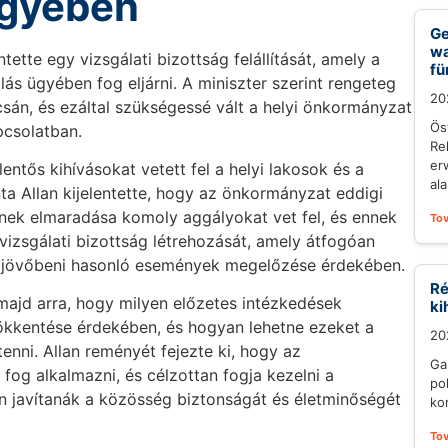
ügyében
Ge
wa
ntette egy vizsgálati bizottság felállítását, amely a
fü
s ügyében fog eljárni. A miniszter szerint rengeteg
20
sán, és ezáltal szükségessé vált a helyi önkormányzat
Ös
apcsolatban.
Re
er
entős kihívásokat vetett fel a helyi lakosok és a
al
ta Allan kijelentette, hogy az önkormányzat eddigi
ének elmaradása komoly aggályokat vet fel, és ennek
To
izsgálati bizottság létrehozását, amely átfogóan
 a jövőbeni hasonló események megelőzése érdekében.
Ré
 majd arra, hogy milyen előzetes intézkedések
ki
ökkentése érdekében, és hogyan lehetne ezeket a
20
tenni. Allan reményét fejezte ki, hogy az
Gar
fog alkalmazni, és célzottan fogja kezelni a
po
 javítanák a közösség biztonságát és életminőségét
ko
To