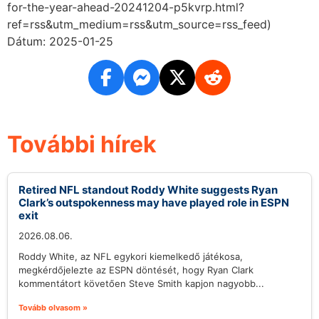
for-the-year-ahead-20241204-p5kvrp.html?
ref=rss&utm_medium=rss&utm_source=rss_feed)
Dátum: 2025-01-25
További hírek
Retired NFL standout Roddy White suggests Ryan
Clark’s outspokenness may have played role in ESPN
exit
2026.08.06.
Roddy White, az NFL egykori kiemelkedő játékosa,
megkérdőjelezte az ESPN döntését, hogy Ryan Clark
kommentátort követően Steve Smith kapjon nagyobb...
Tovább olvasom »