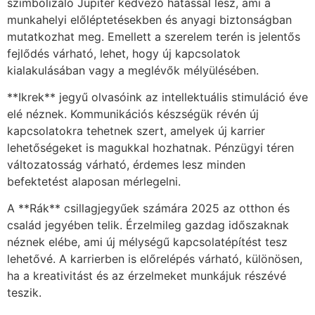
szimbolizáló Jupiter kedvező hatással lesz, ami a
munkahelyi előléptetésekben és anyagi biztonságban
mutatkozhat meg. Emellett a szerelem terén is jelentős
fejlődés várható, lehet, hogy új kapcsolatok
kialakulásában vagy a meglévők mélyülésében.
**Ikrek** jegyű olvasóink az intellektuális stimuláció éve
elé néznek. Kommunikációs készségük révén új
kapcsolatokra tehetnek szert, amelyek új karrier
lehetőségeket is magukkal hozhatnak. Pénzügyi téren
változatosság várható, érdemes lesz minden
befektetést alaposan mérlegelni.
A **Rák** csillagjegyűek számára 2025 az otthon és
család jegyében telik. Érzelmileg gazdag időszaknak
néznek elébe, ami új mélységű kapcsolatépítést tesz
lehetővé. A karrierben is előrelépés várható, különösen,
ha a kreativitást és az érzelmeket munkájuk részévé
teszik.