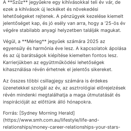
A **Szűz** jegyűekre egy kihívásokkal teli év vár, de
ezek a kihívások új leckéket és növekedési
lehetőségeket rejtenek. A pénzügyek kezelése kiemelt
jelentőséget kap, és jó esély van arra, hogy a ’25-ös év
végére stabilabb anyagi helyzetben találják magukat.
Végül, a **Mérleg** jegyűek számára 2025 az
egyensúly és harmónia éve lesz. A kapcsolatok ápolása
és az új barátságok kiépítése kiemelten fontos lesz.
Karrierjükben az együttműködési lehetőségek
kihasználása révén érhetnek el jelentős sikereket.
Az összes többi csillagjegy számára is érdekes
üzenetekkel szolgál az év, az asztrológiai előrejelzések
révén mindenki megtalálhatja a maga útmutatását és
inspirációját az előttünk álló hónapokra.
Forrás: [Sydney Morning Herald]
(https://www.smh.com.au/lifestyle/life-and-
relationships/money-career-relationships-your-stars-