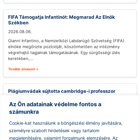
FIFA Támogatja Infantinót: Megmarad Az Elnök
Székben
2026.08.06.
Gianni Infantino, a Nemzetközi Labdarúgó Szövetség (FIFA)
elnöke megőrizte pozícióját, köszönhetően az intézmény
végrehajtó tagjainak támogatásának. Egy sürgősségi ülés
keretében,...
Tovább olvasom »
Plágiumvádak sújtotta cambridge-i professzor
távozik posztjáról
Az Ön adatainak védelme fontos a
2026.08.06.
számunkra
Jason Arday, a Cambridge-i Egyetem professzora, aki nemrég
került a figyelem középpontjába több plágiumváddal
Cookie-kat használunk a böngészési élmény javítására,
kapcsolatban, távozott pozíciójából, miután az egyetem...
személyre szabott hirdetések vagy tartalom
Tovább olvasom »
megjelenítésére, valamint forgalmunk elemzésére.
Az