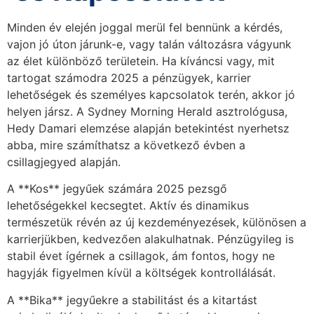
Minden év elején joggal merül fel bennünk a kérdés,
vajon jó úton járunk-e, vagy talán változásra vágyunk
az élet különböző területein. Ha kíváncsi vagy, mit
tartogat számodra 2025 a pénzügyek, karrier
lehetőségek és személyes kapcsolatok terén, akkor jó
helyen jársz. A Sydney Morning Herald asztrológusa,
Hedy Damari elemzése alapján betekintést nyerhetsz
abba, mire számíthatsz a következő évben a
csillagjegyed alapján.
A **Kos** jegyűek számára 2025 pezsgő
lehetőségekkel kecsegtet. Aktív és dinamikus
természetük révén az új kezdeményezések, különösen a
karrierjükben, kedvezően alakulhatnak. Pénzügyileg is
stabil évet ígérnek a csillagok, ám fontos, hogy ne
hagyják figyelmen kívül a költségek kontrollálását.
A **Bika** jegyűekre a stabilitást és a kitartást