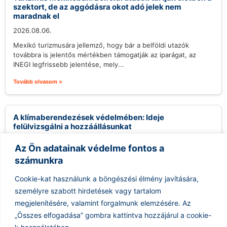
szektort, de az aggódásra okot adó jelek nem
maradnak el
2026.08.06.
Mexikó turizmusára jellemző, hogy bár a belföldi utazók
továbbra is jelentős mértékben támogatják az iparágat, az
INEGI legfrissebb jelentése, mely...
Tovább olvasom »
A klímaberendezések védelmében: Ideje
felülvizsgálni a hozzáállásunkat
2026.08.06.
Az Ön adatainak védelme fontos a
A klímaberendezések használata sokak számára
számunkra
ellentmondásos kérdést jelent, különösen a környezettudatos
közösségekben. Gyakran hallani kritikákat, melyek szerint a
Cookie-kat használunk a böngészési élmény javítására,
légkondicionálók felesleges...
személyre szabott hirdetések vagy tartalom
Tovább olvasom »
megjelenítésére, valamint forgalmunk elemzésére.
Az
„Összes elfogadása” gombra kattintva hozzájárul a cookie-