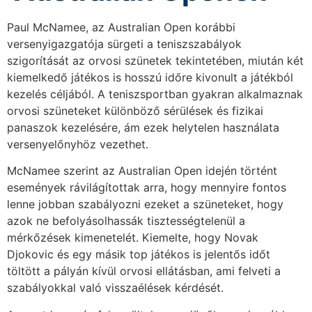
Paul McNamee, az Australian Open korábbi
versenyigazgatója sürgeti a teniszszabályok
szigorítását az orvosi szünetek tekintetében, miután két
kiemelkedő játékos is hosszú időre kivonult a játékból
kezelés céljából. A teniszsportban gyakran alkalmaznak
orvosi szüneteket különböző sérülések és fizikai
panaszok kezelésére, ám ezek helytelen használata
versenyelőnyhöz vezethet.
McNamee szerint az Australian Open idején történt
események rávilágítottak arra, hogy mennyire fontos
lenne jobban szabályozni ezeket a szüneteket, hogy
azok ne befolyásolhassák tisztességtelenül a
mérkőzések kimenetelét. Kiemelte, hogy Novak
Djokovic és egy másik top játékos is jelentős időt
töltött a pályán kívül orvosi ellátásban, ami felveti a
szabályokkal való visszaélések kérdését.