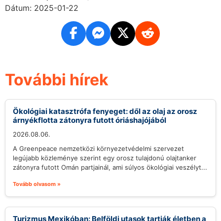
Dátum: 2025-01-22
További hírek
Ökológiai katasztrófa fenyeget: dől az olaj az orosz
árnyékflotta zátonyra futott óriáshajójából
2026.08.06.
A Greenpeace nemzetközi környezetvédelmi szervezet
legújabb közleménye szerint egy orosz tulajdonú olajtanker
zátonyra futott Omán partjainál, ami súlyos ökológiai veszélyt...
Tovább olvasom »
Turizmus Mexikóban: Belföldi utasok tartják életben a