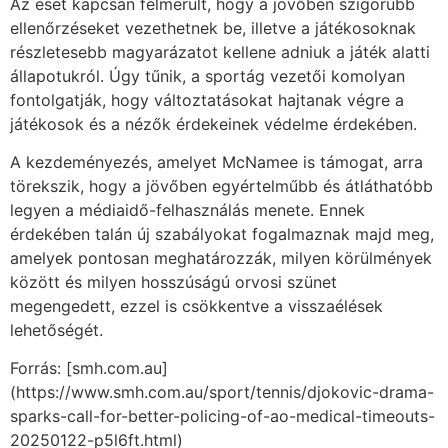
Az eset kapcsán felmerült, hogy a jövőben szigorúbb
ellenőrzéseket vezethetnek be, illetve a játékosoknak
részletesebb magyarázatot kellene adniuk a játék alatti
állapotukról. Úgy tűnik, a sportág vezetői komolyan
fontolgatják, hogy változtatásokat hajtanak végre a
játékosok és a nézők érdekeinek védelme érdekében.
A kezdeményezés, amelyet McNamee is támogat, arra
törekszik, hogy a jövőben egyértelműbb és átláthatóbb
legyen a médiaidő-felhasználás menete. Ennek
érdekében talán új szabályokat fogalmaznak majd meg,
amelyek pontosan meghatározzák, milyen körülmények
között és milyen hosszúságú orvosi szünet
megengedett, ezzel is csökkentve a visszaélések
lehetőségét.
Forrás: [smh.com.au]
(https://www.smh.com.au/sport/tennis/djokovic-drama-
sparks-call-for-better-policing-of-ao-medical-timeouts-
20250122-p5l6ft.html)