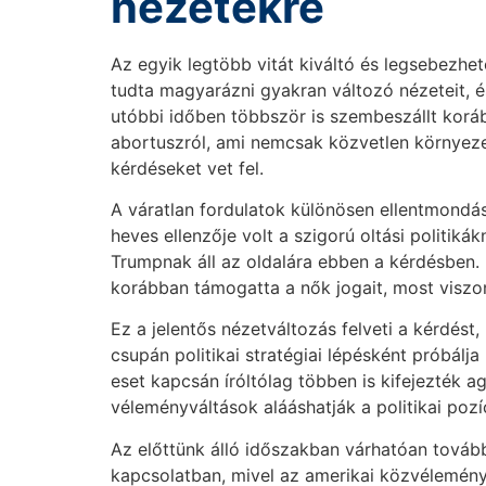
nézetekre
Az egyik legtöbb vitát kiváltó és legsebezhe
tudta magyarázni gyakran változó nézeteit, é
utóbbi időben többször is szembeszállt korább
abortuszról, ami nemcsak közvetlen környez
kérdéseket vet fel.
A váratlan fordulatok különösen ellentmondás
heves ellenzője volt a szigorú oltási polit
Trumpnak áll az oldalára ebben a kérdésben. 
korábban támogatta a nők jogait, most viszon
Ez a jelentős nézetváltozás felveti a kérdés
csupán politikai stratégiai lépésként próbálj
eset kapcsán íróltólag többen is kifejezték a
véleményváltások alááshatják a politikai pozí
Az előttünk álló időszakban várhatóan tovább
kapcsolatban, mivel az amerikai közvélemény