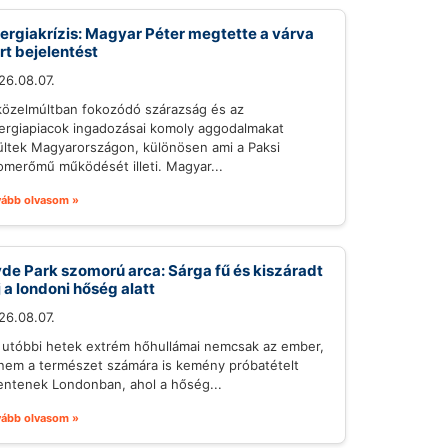
ergiakrízis: Magyar Péter megtette a várva
rt bejelentést
26.08.07.
közelmúltban fokozódó szárazság és az
ergiapiacok ingadozásai komoly aggodalmakat
ültek Magyarországon, különösen ami a Paksi
omerőmű működését illeti. Magyar...
vább olvasom »
de Park szomorú arca: Sárga fű és kiszáradt
j a londoni hőség alatt
26.08.07.
 utóbbi hetek extrém hőhullámai nemcsak az ember,
nem a természet számára is kemény próbatételt
lentenek Londonban, ahol a hőség...
vább olvasom »