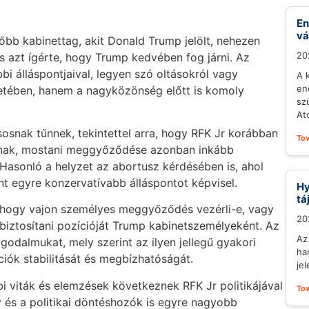
En
vá
tőbb kabinettag, akit Donald Trump jelölt, nehezen
20
s azt ígérte, hogy Trump kedvében fog járni. Az
i álláspontjaival, legyen szó oltásokról vagy
A 
en
etében, hanem a nagyközönség előtt is komoly
sz
At
osnak tűnnek, tekintettel arra, hogy RFK Jr korábban
To
ikáknak, mostani meggyőződése azonban inkább
Hasonló a helyzet az abortusz kérdésében is, ahol
t egyre konzervatívabb álláspontot képvisel.
Hy
tá
t, hogy vajon személyes meggyőződés vezérli-e, vagy
20
a biztosítani pozícióját Trump kabinetszemélyeként. Az
Az
ggodalmukat, mely szerint az ilyen jellegű gyakori
ha
ciók stabilitását és megbízhatóságát.
je
i viták és elemzések következnek RFK Jr politikájával
To
 és a politikai döntéshozók is egyre nagyobb