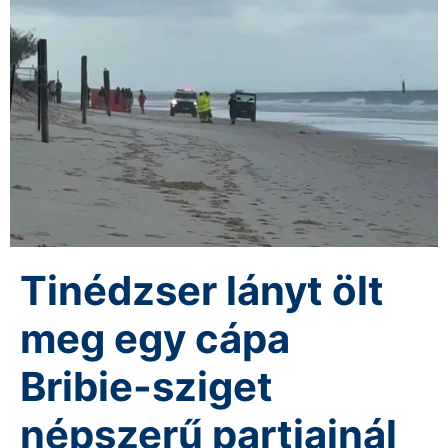
Tinédzser lányt ölt
meg egy cápa
Bribie-sziget
népszerű partjainál