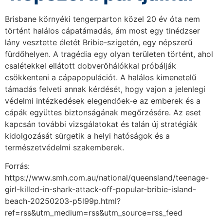
Brisbane környéki tengerparton közel 20 év óta nem
történt halálos cápatámadás, ám most egy tinédzser
lány vesztette életét Bribie-szigetén, egy népszerű
fürdőhelyen. A tragédia egy olyan területen történt, ahol
csalétekkel ellátott dobverőhálókkal próbálják
csökkenteni a cápapopulációt. A halálos kimenetelű
támadás felveti annak kérdését, hogy vajon a jelenlegi
védelmi intézkedések elegendőek-e az emberek és a
cápák együttes biztonságának megőrzésére. Az eset
kapcsán további vizsgálatokat és talán új stratégiák
kidolgozását sürgetik a helyi hatóságok és a
természetvédelmi szakemberek.
Forrás:
https://www.smh.com.au/national/queensland/teenage-
girl-killed-in-shark-attack-off-popular-bribie-island-
beach-20250203-p5l99p.html?
ref=rss&utm_medium=rss&utm_source=rss_feed