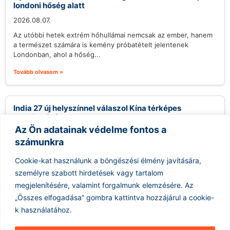
londoni hőség alatt
2026.08.07.
Az utóbbi hetek extrém hőhullámai nemcsak az ember, hanem
a természet számára is kemény próbatételt jelentenek
Londonban, ahol a hőség...
Tovább olvasom »
India 27 új helyszínnel válaszol Kína térképes
hadviselésére
Az Ön adatainak védelme fontos a
2026.08.07.
számunkra
India tett egy jelentős lépést, amellyel válaszol Kína Arunachal
Pradesh államban történő kínai nevek hozzárendelésére. Ez a
Cookie-kat használunk a böngészési élmény javítására,
gyakorlat, melyet Peking...
személyre szabott hirdetések vagy tartalom
Tovább olvasom »
megjelenítésére, valamint forgalmunk elemzésére.
Az
„Összes elfogadása” gombra kattintva hozzájárul a cookie-
k használatához.