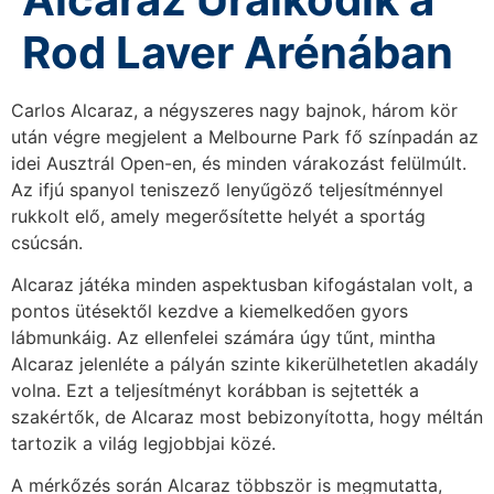
Rod Laver Arénában
Carlos Alcaraz, a négyszeres nagy bajnok, három kör
után végre megjelent a Melbourne Park fő színpadán az
idei Ausztrál Open-en, és minden várakozást felülmúlt.
Az ifjú spanyol teniszező lenyűgöző teljesítménnyel
rukkolt elő, amely megerősítette helyét a sportág
csúcsán.
Alcaraz játéka minden aspektusban kifogástalan volt, a
pontos ütésektől kezdve a kiemelkedően gyors
lábmunkáig. Az ellenfelei számára úgy tűnt, mintha
Alcaraz jelenléte a pályán szinte kikerülhetetlen akadály
volna. Ezt a teljesítményt korábban is sejtették a
szakértők, de Alcaraz most bebizonyította, hogy méltán
tartozik a világ legjobbjai közé.
A mérkőzés során Alcaraz többször is megmutatta,