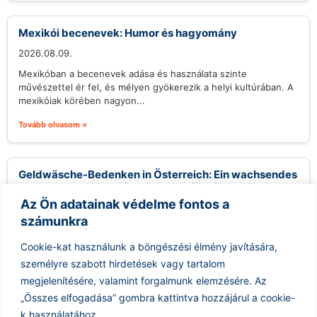
Mexikói becenevek: Humor és hagyomány
2026.08.09.
Mexikóban a becenevek adása és használata szinte
művészettel ér fel, és mélyen gyökerezik a helyi kultúrában. A
mexikóiak körében nagyon...
Tovább olvasom »
Geldwäsche-Bedenken in Österreich: Ein wachsendes
Problem und Herausforderungen für die Justiz
Az Ön adatainak védelme fontos a
2026.08.09.
számunkra
Österreich steht möglicherweise vor einem neuen Rekord an
Geldwäsche-Verdachtsmeldungen, mit erwarteten 18.000
Cookie-kat használunk a böngészési élmény javítására,
Fällen in diesem Jahr. Trotz der alarmierenden Zahlen,...
személyre szabott hirdetések vagy tartalom
Tovább olvasom »
megjelenítésére, valamint forgalmunk elemzésére.
Az
„Összes elfogadása” gombra kattintva hozzájárul a cookie-
k használatához.