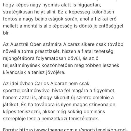
hogy képes nagy nyomás alatt is higgadtan,
stratégikusan helyt állni. Ez a képesség különösen
fontos a nagy bajnokságok során, ahol a fizikai erő
mellett a mentális állóképesség is döntő jelentőséggel
bír.
Az Ausztrál Open számára Alcaraz sikere csak tovább
növeli a torna presztízsét, hiszen a fiatal tehetség
rajongótábora folyamatosan bővül, és az ő
teljesítményének köszönhetően még többen lesznek
kíváncsiak a tenisz jövőjére.
Az idei évben Carlos Alcaraz nem csak
sportteljesítményével hívta fel magára a figyelmet,
hanem azzal is, ahogy sikerült új szintre emelnie a
játékot. És ha továbbra is ilyen magas színvonalon
képes teniszezni, akkor még sokáig domináns
szereplője lesz a nemzetközi teniszéletnek.
Forrás: https://www.theage.com.au/sport/tennis/on-rod-