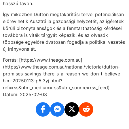
hosszú távon.
Így miközben Dutton megtakarítási tervei potenciálisan
előrevihetik Ausztrália gazdasági helyzetét, az ígéretek
körüli bizonytalanságok és a fenntarthatóság kérdései
továbbra is viták tárgyát képezik, és az olvasók
többsége egyelőre óvatosan fogadja a politikai vezetés
új irányvonalát.
Forrás: [https://www.theage.com.au]
(https://www.theage.com.au/national/victoria/dutton-
promises-savings-there-s-a-reason-we-don-t-believe-
him-20250113-p5l3yj.html?
ref=rss&utm_medium=rss&utm_source=rss_feed)
Dátum: 2025-02-03