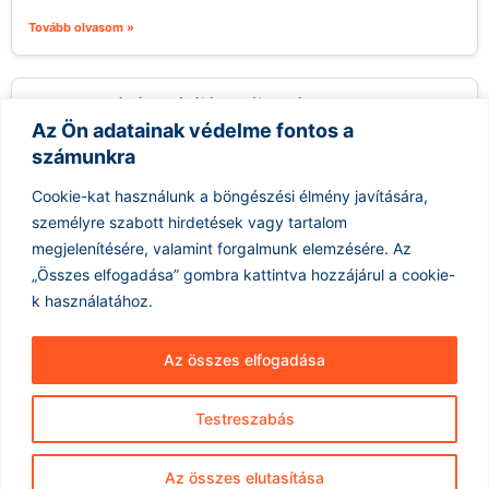
Tovább olvasom »
Veracruz kávékultúrájának új hulláma
Az Ön adatainak védelme fontos a
2026.08.08.
számunkra
Amikor először úgy döntöttem, hogy elhagyom Kalifornia San
Francisco-öböl környékét, hogy Xalapában, Veracruzban éljek –
Cookie-kat használunk a böngészési élmény javítására,
a városban, ahonnan szüleim évtizedekkel...
személyre szabott hirdetések vagy tartalom
Tovább olvasom »
megjelenítésére, valamint forgalmunk elemzésére.
Az
„Összes elfogadása” gombra kattintva hozzájárul a cookie-
k használatához.
Az összes elfogadása
Testreszabás
Hírarchívum
Impresszum
ÁSZF
Az összes elutasítása
Adatkezelés