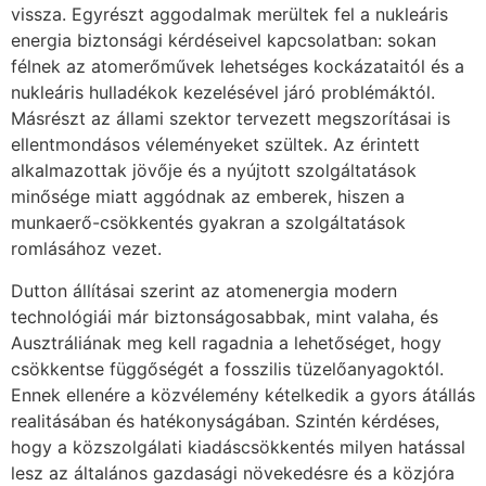
vissza. Egyrészt aggodalmak merültek fel a nukleáris
energia biztonsági kérdéseivel kapcsolatban: sokan
félnek az atomerőművek lehetséges kockázataitól és a
nukleáris hulladékok kezelésével járó problémáktól.
Másrészt az állami szektor tervezett megszorításai is
ellentmondásos véleményeket szültek. Az érintett
alkalmazottak jövője és a nyújtott szolgáltatások
minősége miatt aggódnak az emberek, hiszen a
munkaerő-csökkentés gyakran a szolgáltatások
romlásához vezet.
Dutton állításai szerint az atomenergia modern
technológiái már biztonságosabbak, mint valaha, és
Ausztráliának meg kell ragadnia a lehetőséget, hogy
csökkentse függőségét a fosszilis tüzelőanyagoktól.
Ennek ellenére a közvélemény kételkedik a gyors átállás
realitásában és hatékonyságában. Szintén kérdéses,
hogy a közszolgálati kiadáscsökkentés milyen hatással
lesz az általános gazdasági növekedésre és a közjóra