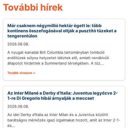
További hírek
Már csaknem négymillió hektár égett le: több
kontinens összefogásával oltják a pusztító tüzeket a
tengerentúlon
2026.08.08.
A nyugat-kanadai Brit Columbia tartományban tomboló
erdőtüzek súlyos helyzetet idéztek elő, emiatt rendkívüli
állapotot hirdettek a Summerland térségében. A tűz...
Tovább olvasom »
Az Inter Milané a Derby d’Italia: Juventus legyőzve 2-
1-re Di Gregorio hibái árnyalják a meccset
2026.08.08.
Az idei Derby d’Italia az Inter Milan és a Juventus közötti
barátságos mérkőzés igazi izgalmakat hozott, amit az Inter 2-1-
es...