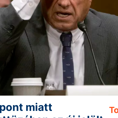
spont miatt
To