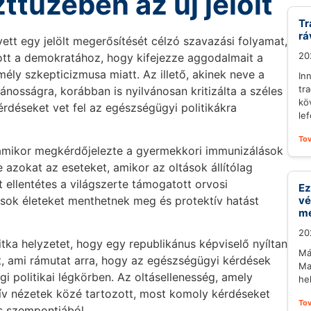
tüzében az új jelölt
Tr
rá
tt egy jelölt megerősítését célzó szavazási folyamat,
20
ott a demokratához, hogy kifejezze aggodalmait a
mély szkepticizmusa miatt. Az illető, akinek neve a
In
tra
vánosságra, korábban is nyilvánosan kritizálta a széles
kö
érdéseket vet fel az egészségügyi politikákra
lef
To
 amikor megkérdőjelezte a gyermekkori immunizálások
azokat az eseteket, amikor az oltások állítólag
 ellentétes a világszerte támogatott orvosi
Ez
tások életeket menthetnek meg és protektív hatást
vé
mé
20
 ritka helyzetet, hogy egy republikánus képviselő nyíltan
Má
st, ami rámutat arra, hogy az egészségügyi kérdések
Ma
egi politikai légkörben. Az oltásellenesség, amely
he
ív nézetek közé tartozott, most komoly kérdéseket
To
és szempontjából.