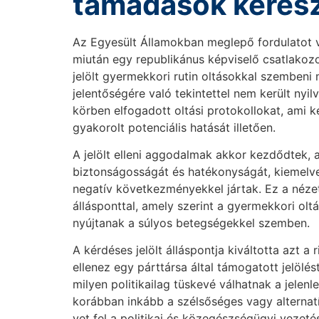
támadások kereszt
Az Egyesült Államokban meglepő fordulatot ve
miután egy republikánus képviselő csatlakoz
jelölt gyermekkori rutin oltásokkal szembeni 
jelentőségére való tekintettel nem került nyil
körben elfogadott oltási protokollokat, ami k
gyakorolt potenciális hatását illetően.
A jelölt elleni aggodalmak akkor kezdődtek,
biztonságosságát és hatékonyságát, kiemelve 
negatív következményekkel jártak. Ez a nézet
állásponttal, amely szerint a gyermekkori ol
nyújtanak a súlyos betegségekkel szemben.
A kérdéses jelölt álláspontja kiváltotta azt a
ellenez egy párttársa által támogatott jelölé
milyen politikailag tüskevé válhatnak a jelenl
korábban inkább a szélsőséges vagy alternat
vet fel a politikai és közegészségügyi vezet