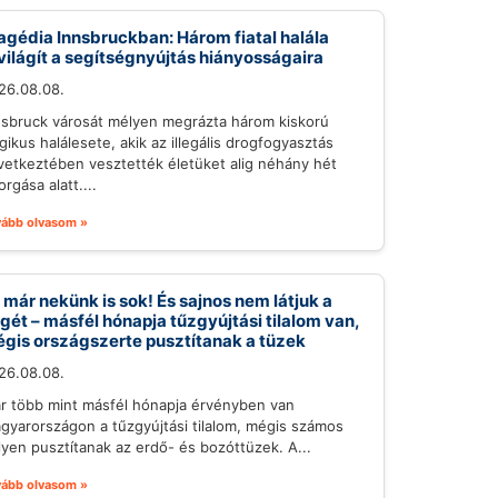
agédia Innsbruckban: Három fiatal halála
világít a segítségnyújtás hiányosságaira
26.08.08.
nsbruck városát mélyen megrázta három kiskorú
gikus halálesete, akik az illegális drogfogyasztás
vetkeztében vesztették életüket alig néhány hét
orgása alatt....
vább olvasom »
 már nekünk is sok! És sajnos nem látjuk a
gét – másfél hónapja tűzgyújtási tilalom van,
gis országszerte pusztítanak a tüzek
26.08.08.
r több mint másfél hónapja érvényben van
gyarországon a tűzgyújtási tilalom, mégis számos
lyen pusztítanak az erdő- és bozóttüzek. A...
vább olvasom »