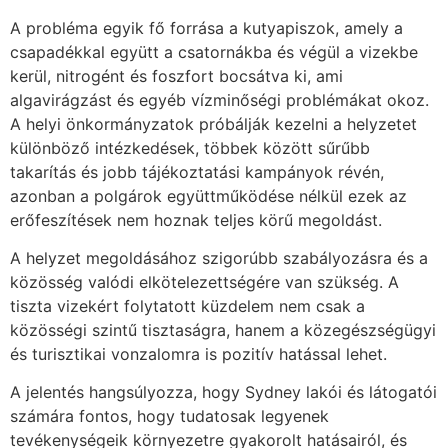
A probléma egyik fő forrása a kutyapiszok, amely a
csapadékkal együtt a csatornákba és végül a vizekbe
kerül, nitrogént és foszfort bocsátva ki, ami
algavirágzást és egyéb vízminőségi problémákat okoz.
A helyi önkormányzatok próbálják kezelni a helyzetet
különböző intézkedések, többek között sűrűbb
takarítás és jobb tájékoztatási kampányok révén,
azonban a polgárok együttműködése nélkül ezek az
erőfeszítések nem hoznak teljes körű megoldást.
A helyzet megoldásához szigorúbb szabályozásra és a
közösség valódi elkötelezettségére van szükség. A
tiszta vizekért folytatott küzdelem nem csak a
közösségi szintű tisztaságra, hanem a közegészségügyi
és turisztikai vonzalomra is pozitív hatással lehet.
A jelentés hangsúlyozza, hogy Sydney lakói és látogatói
számára fontos, hogy tudatosak legyenek
tevékenységeik környezetre gyakorolt hatásairól, és