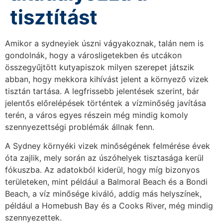
tisztítást
Amikor a sydneyiek úszni vágyakoznak, talán nem is
gondolnák, hogy a városligetekben és utcákon
összegyűjtött kutyapiszok milyen szerepet játszik
abban, hogy mekkora kihívást jelent a környező vizek
tisztán tartása. A legfrissebb jelentések szerint, bár
jelentős előrelépések történtek a vízminőség javítása
terén, a város egyes részein még mindig komoly
szennyezettségi problémák állnak fenn.
A Sydney környéki vizek minőségének felmérése évek
óta zajlik, mely során az úszóhelyek tisztasága kerül
fókuszba. Az adatokból kiderül, hogy míg bizonyos
területeken, mint például a Balmoral Beach és a Bondi
Beach, a víz minősége kiváló, addig más helyszínek,
például a Homebush Bay és a Cooks River, még mindig
szennyezettek.