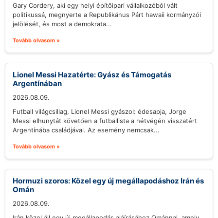
Gary Cordery, aki egy helyi építőipari vállalkozóból vált
politikussá, megnyerte a Republikánus Párt hawaii kormányzói
jelölését, és most a demokrata...
Tovább olvasom »
Lionel Messi Hazatérte: Gyász és Támogatás
Argentínában
2026.08.09.
Futball világcsillag, Lionel Messi gyászol: édesapja, Jorge
Messi elhunytát követően a futballista a hétvégén visszatért
Argentínába családjával. Az esemény nemcsak...
Tovább olvasom »
Hormuzi szoros: Közel egy új megállapodáshoz Irán és
Omán
2026.08.09.
Irán közel áll egy új megállapodás aláírásához Ománnal, amely