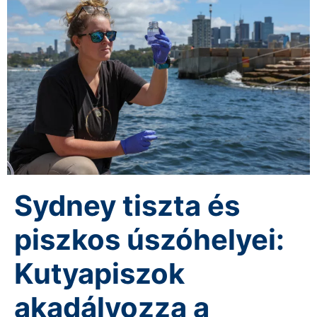
Sydney tiszta és
piszkos úszóhelyei:
Kutyapiszok
akadályozza a