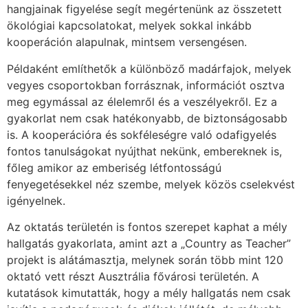
hangjainak figyelése segít megértenünk az összetett
ökológiai kapcsolatokat, melyek sokkal inkább
kooperáción alapulnak, mintsem versengésen.
Példaként említhetők a különböző madárfajok, melyek
vegyes csoportokban forrásznak, információt osztva
meg egymással az élelemről és a veszélyekről. Ez a
gyakorlat nem csak hatékonyabb, de biztonságosabb
is. A kooperációra és sokféleségre való odafigyelés
fontos tanulságokat nyújthat nekünk, embereknek is,
főleg amikor az emberiség létfontosságú
fenyegetésekkel néz szembe, melyek közös cselekvést
igényelnek.
Az oktatás területén is fontos szerepet kaphat a mély
hallgatás gyakorlata, amint azt a „Country as Teacher”
projekt is alátámasztja, melynek során több mint 120
oktató vett részt Ausztrália fővárosi területén. A
kutatások kimutatták, hogy a mély hallgatás nem csak