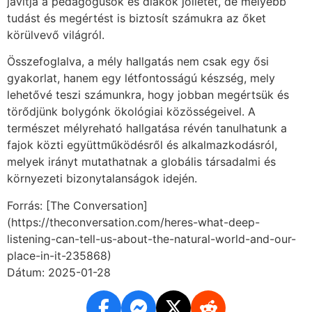
javítja a pedagógusok és diákok jóllétét, de mélyebb
tudást és megértést is biztosít számukra az őket
körülvevő világról.
Összefoglalva, a mély hallgatás nem csak egy ősi
gyakorlat, hanem egy létfontosságú készség, mely
lehetővé teszi számunkra, hogy jobban megértsük és
törődjünk bolygónk ökológiai közösségeivel. A
természet mélyreható hallgatása révén tanulhatunk a
fajok közti együttműködésről és alkalmazkodásról,
melyek irányt mutathatnak a globális társadalmi és
környezeti bizonytalanságok idején.
Forrás: [The Conversation]
(https://theconversation.com/heres-what-deep-
listening-can-tell-us-about-the-natural-world-and-our-
place-in-it-235868)
Dátum: 2025-01-28