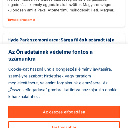
ingadozásai komoly aggodalmakat szültek Magyarországon,
különösen ami a Paksi Atomerőmű működését illeti. Magyar...
Tovább olvasom »
Hyde Park szomorú arca: Sárga fű és kiszáradt táj a
londoni hőség alatt
Az Ön adatainak védelme fontos a
2026.08.07.
számunkra
Az utóbbi hetek extrém hőhullámai nemcsak az ember, hanem
a természet számára is kemény próbatételt jelentenek
Cookie-kat használunk a böngészési élmény javítására,
Londonban, ahol a hőség...
személyre szabott hirdetések vagy tartalom
Tovább olvasom »
megjelenítésére, valamint forgalmunk elemzésére.
Az
„Összes elfogadása” gombra kattintva hozzájárul a cookie-
k használatához.
Az összes elfogadása
Testreszabás