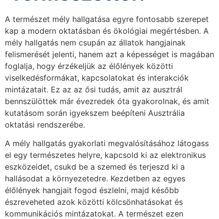
A természet mély hallgatása egyre fontosabb szerepet
kap a modern oktatásban és ökológiai megértésben. A
mély hallgatás nem csupán az állatok hangjainak
felismerését jelenti, hanem azt a képességet is magában
foglalja, hogy érzékeljük az élőlények közötti
viselkedésformákat, kapcsolatokat és interakciók
mintázatait. Ez az az ősi tudás, amit az ausztrál
bennszülöttek már évezredek óta gyakorolnak, és amit
kutatásom során igyekszem beépíteni Ausztrália
oktatási rendszerébe.
A mély hallgatás gyakorlati megvalósításához látogass
el egy természetes helyre, kapcsold ki az elektronikus
eszközeidet, csukd be a szemed és terjeszd ki a
hallásodat a környezetedre. Kezdetben az egyes
élőlények hangjait fogod észlelni, majd később
észreveheted azok közötti kölcsönhatásokat és
kommunikációs mintázatokat. A természet ezen