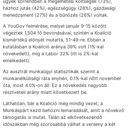
ügyek sorrendben a megélhetési költségek (73%),
házhoz jutás (42%), egészségügy (28%), gazdasági
menedzsment (27%) és a bűnözés (26%) voltak.
A YouGov felmérése, melyet január 9-15 között
végeztek 1,504 fő bevonásával, szintén a Koalíció
kismértékű előnyét mutatta, 51-49-re. Ebben a
kutatásban a Koalíció aránya 39% volt (1%-kal
növekedett), míg a Labor 32% (itt is 2%-kal
emelkedett).
Az ausztrál munkaügyi statisztikák szerint a
munkanélküliségi ráta enyhén, 0.1%-kal nőtt november
óta, most 4.0%-on áll. Ez a növekedés nagyobb
résztvételi arány miatt következett be.
Láthatóan, bár a Koalíció még mindig vezet, a
Munkáspárt kezd behozni lemaradását, amit a növekvő
támogatás is mutat. Talán az elkövetkezendő
időszakban még szorosabbá válhat a verseny a két