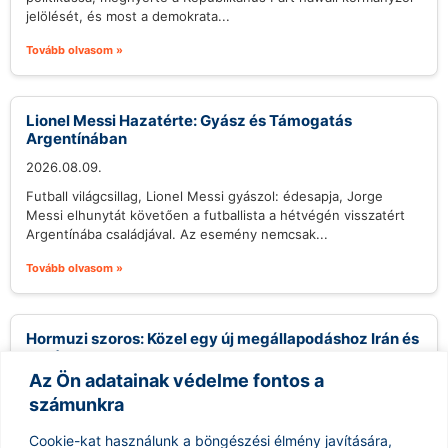
jelölését, és most a demokrata...
Tovább olvasom »
Lionel Messi Hazatérte: Gyász és Támogatás
Argentínában
2026.08.09.
Futball világcsillag, Lionel Messi gyászol: édesapja, Jorge
Messi elhunytát követően a futballista a hétvégén visszatért
Argentínába családjával. Az esemény nemcsak...
Tovább olvasom »
Hormuzi szoros: Közel egy új megállapodáshoz Irán és
Omán
Az Ön adatainak védelme fontos a
2026.08.09.
számunkra
Irán közel áll egy új megállapodás aláírásához Ománnal, amely
egy új tengeri tranzitútvonalat hozna létre a Hormuzi-
Cookie-kat használunk a böngészési élmény javítására,