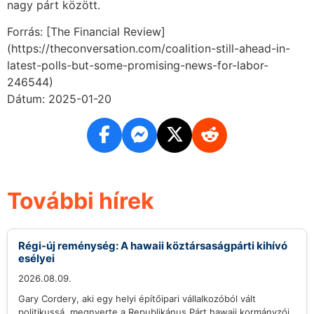
nagy párt között.
Forrás: [The Financial Review]
(https://theconversation.com/coalition-still-ahead-in-
latest-polls-but-some-promising-news-for-labor-
246544)
Dátum: 2025-01-20
További hírek
Régi-új reménység: A hawaii köztársaságpárti kihívó
esélyei
2026.08.09.
Gary Cordery, aki egy helyi építőipari vállalkozóból vált
politikussá, megnyerte a Republikánus Párt hawaii kormányzói