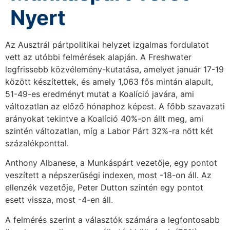
Nyert
Az Ausztrál pártpolitikai helyzet izgalmas fordulatot
vett az utóbbi felmérések alapján. A Freshwater
legfrissebb közvélemény-kutatása, amelyet január 17-19
között készítettek, és amely 1,063 fős mintán alapult,
51-49-es eredményt mutat a Koalíció javára, ami
változatlan az előző hónaphoz képest. A főbb szavazati
arányokat tekintve a Koalíció 40%-on állt meg, ami
szintén változatlan, míg a Labor Párt 32%-ra nőtt két
százalékponttal.
Anthony Albanese, a Munkáspárt vezetője, egy pontot
veszített a népszerűségi indexen, most -18-on áll. Az
ellenzék vezetője, Peter Dutton szintén egy pontot
esett vissza, most -4-en áll.
A felmérés szerint a választók számára a legfontosabb