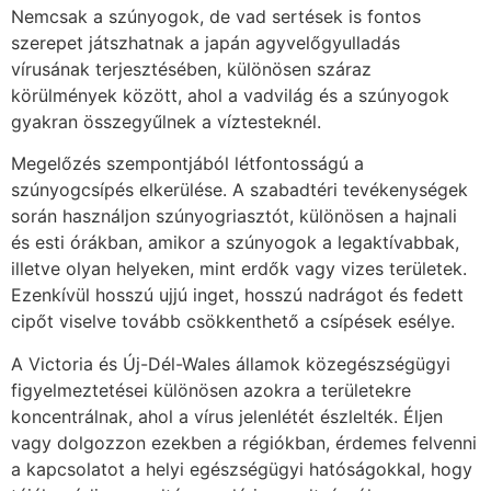
Nemcsak a szúnyogok, de vad sertések is fontos
szerepet játszhatnak a japán agyvelőgyulladás
vírusának terjesztésében, különösen száraz
körülmények között, ahol a vadvilág és a szúnyogok
gyakran összegyűlnek a víztesteknél.
Megelőzés szempontjából létfontosságú a
szúnyogcsípés elkerülése. A szabadtéri tevékenységek
során használjon szúnyogriasztót, különösen a hajnali
és esti órákban, amikor a szúnyogok a legaktívabbak,
illetve olyan helyeken, mint erdők vagy vizes területek.
Ezenkívül hosszú ujjú inget, hosszú nadrágot és fedett
cipőt viselve tovább csökkenthető a csípések esélye.
A Victoria és Új-Dél-Wales államok közegészségügyi
figyelmeztetései különösen azokra a területekre
koncentrálnak, ahol a vírus jelenlétét észlelték. Éljen
vagy dolgozzon ezekben a régiókban, érdemes felvenni
a kapcsolatot a helyi egészségügyi hatóságokkal, hogy