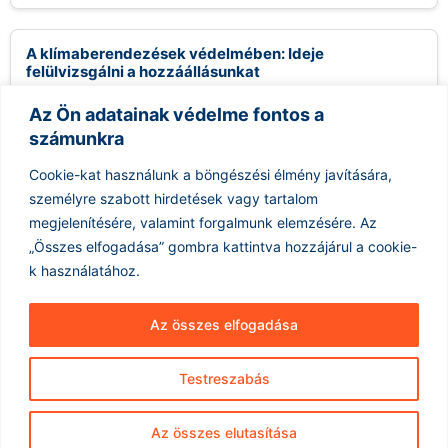
A klímaberendezések védelmében: Ideje
felülvizsgálni a hozzáállásunkat
2026.08.06.
Az Ön adatainak védelme fontos a
A klímaberendezések használata sokak számára
számunkra
ellentmondásos kérdést jelent, különösen a környezettudatos
közösségekben. Gyakran hallani kritikákat, melyek szerint a
Cookie-kat használunk a böngészési élmény javítására,
légkondicionálók felesleges...
személyre szabott hirdetések vagy tartalom
Tovább olvasom »
megjelenítésére, valamint forgalmunk elemzésére.
Az
„Összes elfogadása” gombra kattintva hozzájárul a cookie-
k használatához.
Az összes elfogadása
Testreszabás
Hírarchívum
Impresszum
ÁSZF
Az összes elutasítása
Adatkezelés