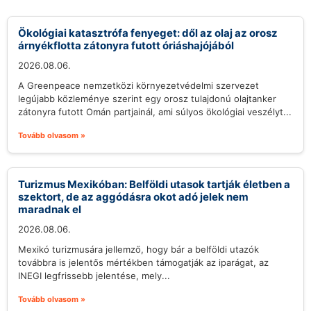
Ökológiai katasztrófa fenyeget: dől az olaj az orosz
árnyékflotta zátonyra futott óriáshajójából
2026.08.06.
A Greenpeace nemzetközi környezetvédelmi szervezet
legújabb közleménye szerint egy orosz tulajdonú olajtanker
zátonyra futott Omán partjainál, ami súlyos ökológiai veszélyt...
Tovább olvasom »
Turizmus Mexikóban: Belföldi utasok tartják életben a
szektort, de az aggódásra okot adó jelek nem
maradnak el
2026.08.06.
Mexikó turizmusára jellemző, hogy bár a belföldi utazók
továbbra is jelentős mértékben támogatják az iparágat, az
INEGI legfrissebb jelentése, mely...
Tovább olvasom »