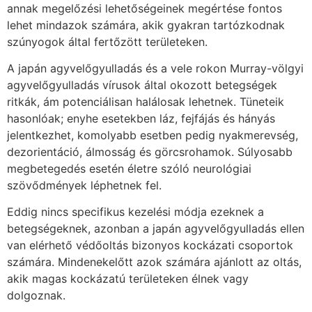
annak megelőzési lehetőségeinek megértése fontos
lehet mindazok számára, akik gyakran tartózkodnak
szúnyogok által fertőzött területeken.
A japán agyvelőgyulladás és a vele rokon Murray-völgyi
agyvelőgyulladás vírusok által okozott betegségek
ritkák, ám potenciálisan halálosak lehetnek. Tüneteik
hasonlóak; enyhe esetekben láz, fejfájás és hányás
jelentkezhet, komolyabb esetben pedig nyakmerevség,
dezorientáció, álmosság és görcsrohamok. Súlyosabb
megbetegedés esetén életre szóló neurológiai
szövődmények léphetnek fel.
Eddig nincs specifikus kezelési módja ezeknek a
betegségeknek, azonban a japán agyvelőgyulladás ellen
van elérhető védőoltás bizonyos kockázati csoportok
számára. Mindenekelőtt azok számára ajánlott az oltás,
akik magas kockázatú területeken élnek vagy
dolgoznak.