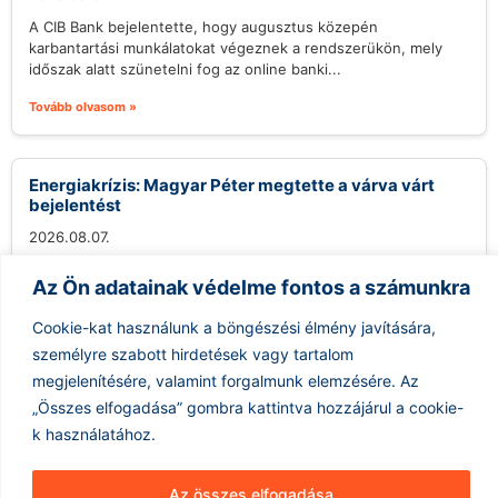
A CIB Bank bejelentette, hogy augusztus közepén
karbantartási munkálatokat végeznek a rendszerükön, mely
időszak alatt szünetelni fog az online banki...
Tovább olvasom »
Energiakrízis: Magyar Péter megtette a várva várt
bejelentést
2026.08.07.
A közelmúltban fokozódó szárazság és az energiapiacok
Az Ön adatainak védelme fontos a számunkra
ingadozásai komoly aggodalmakat szültek Magyarországon,
különösen ami a Paksi Atomerőmű működését illeti. Magyar...
Cookie-kat használunk a böngészési élmény javítására,
Tovább olvasom »
személyre szabott hirdetések vagy tartalom
megjelenítésére, valamint forgalmunk elemzésére.
Az
„Összes elfogadása” gombra kattintva hozzájárul a cookie-
k használatához.
Az összes elfogadása