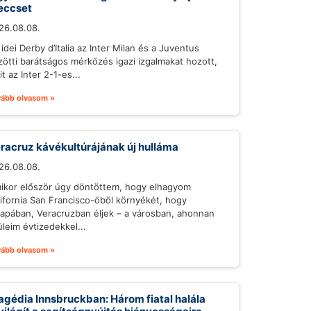
eccset
26.08.08.
idei Derby d’Italia az Inter Milan és a Juventus
zötti barátságos mérkőzés igazi izgalmakat hozott,
t az Inter 2-1-es...
vább olvasom »
racruz kávékultúrájának új hulláma
26.08.08.
ikor először úgy döntöttem, hogy elhagyom
lifornia San Francisco-öböl környékét, hogy
lapában, Veracruzban éljek – a városban, ahonnan
üleim évtizedekkel...
vább olvasom »
agédia Innsbruckban: Három fiatal halála