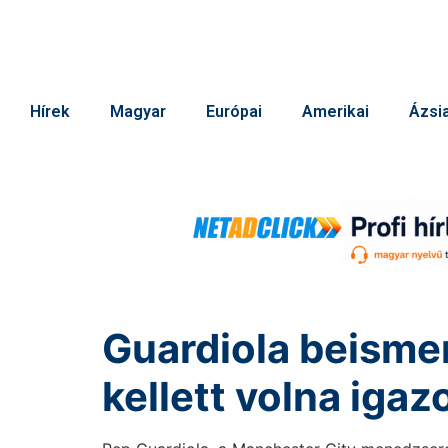
Hírek
Magyar
Európai
Amerikai
Ázsia
Guardiola beismer
kellett volna igaz