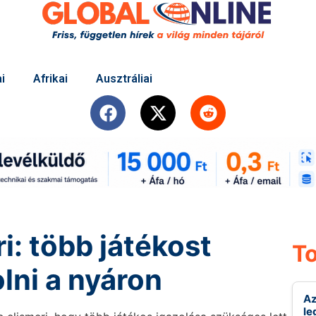
i
Afrikai
Ausztráliai
i: több játékost
To
olni a nyáron
Az
le