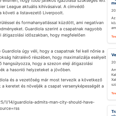
elismeri, hogy több játékos igazolása szükséges lett
m
er League aktuális kihívásaival. A címvédő
20
 követi a listavezető Liverpoolt.
Az 
üléssel és formahanyatlással küzdött, ami negatívan
kö
ami
eredményeket. Guardiola szerint a csapatnak nagyobb
ri átigazolási időszakban, hogy megfelelően
To
 Guardiola úgy véli, hogy a csapatnak fel kell nőnie a
Ve
nokság hátralévő részében, hogy maximalizálja esélyeit
20
 hangsúlyozza, hogy a szezon eleji átigazolási
üljék a hasonló helyzeteket a jövőben.
Am
Ka
diola és a vezetőség már most tervezik a következő
Xa
sz
ék a keretet és növeljék a csapat versenyképességét a
To
25/1/14/guardiola-admits-man-city-should-have-
source=rss
Tr