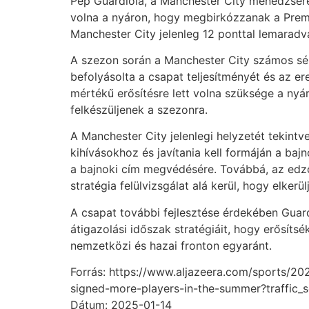
Pep Guardiola, a Manchester City menedzsere 
volna a nyáron, hogy megbirkózzanak a Premi
Manchester City jelenleg 12 ponttal lemaradva
A szezon során a Manchester City számos sér
befolyásolta a csapat teljesítményét és az 
mértékű erősítésre lett volna szüksége a nyá
felkészüljenek a szezonra.
A Manchester City jelenlegi helyzetét tekintve
kihívásokhoz és javítania kell formáján a baj
a bajnoki cím megvédésére. Továbbá, az edző
stratégia felülvizsgálat alá kerül, hogy elker
A csapat további fejlesztése érdekében Guar
átigazolási időszak stratégiáit, hogy erősíts
nemzetközi és hazai fronton egyaránt.
Forrás: https://www.aljazeera.com/sports/20
signed-more-players-in-the-summer?traffic_
Dátum: 2025-01-14