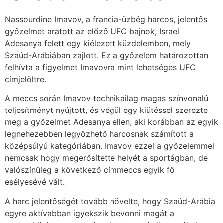
Nassourdine Imavov, a francia-üzbég harcos, jelentős
győzelmet aratott az előző UFC bajnok, Israel
Adesanya felett egy kiélezett küzdelemben, mely
Szaúd-Arábiában zajlott. Ez a győzelem határozottan
felhívta a figyelmet Imavovra mint lehetséges UFC
címjelöltre.
A meccs során Imavov technikailag magas színvonalú
teljesítményt nyújtott, és végül egy kiütéssel szerezte
meg a győzelmet Adesanya ellen, aki korábban az egyik
legnehezebben legyőzhető harcosnak számított a
középsúlyú kategóriában. Imavov ezzel a győzelemmel
nemcsak hogy megerősítette helyét a sportágban, de
valószínűleg a következő címmeccs egyik fő
esélyesévé vált.
A harc jelentőségét tovább növelte, hogy Szaúd-Arábia
egyre aktívabban igyekszik bevonni magát a