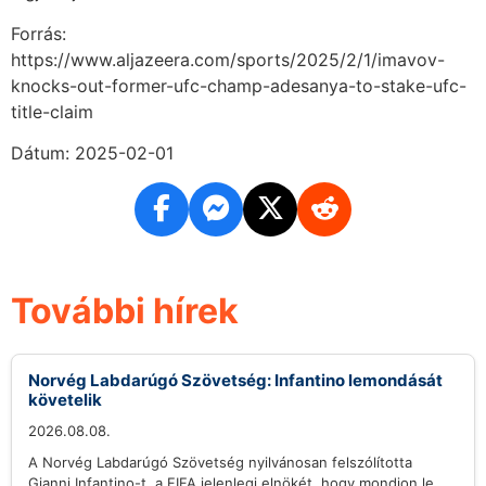
Forrás:
https://www.aljazeera.com/sports/2025/2/1/imavov-
knocks-out-former-ufc-champ-adesanya-to-stake-ufc-
title-claim
Dátum: 2025-02-01
További hírek
Norvég Labdarúgó Szövetség: Infantino lemondását
követelik
2026.08.08.
A Norvég Labdarúgó Szövetség nyilvánosan felszólította
Gianni Infantino-t, a FIFA jelenlegi elnökét, hogy mondjon le