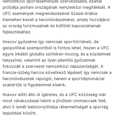
nemzetközi sportesemények szervezésébe, ezáltal
próbálja javítani országának nemzetközi megítélését. A
UFC események megrendezésével Szaúd-Arábia
kiemelten kezeli a harcművészeteket, amely hozzájárul
az ország turizmusának és külföldi kapcsolatainak
fejlesztéséhez.
Imavov győzelme így nemcsak sporttörténeti, de
geopolitikai szempontból is fontos lehet, hiszen a UFC
egyre inkább globális színtéren mozog, és a küzdelmek
helyszínei, valamint az ilyen jelentős győzelmek
fokozzák a szervezet nemzetközi népszerűségét. A
francia-üzbég harcos következő lépéseit így nemcsak a
harcművészetek rajongói, hanem a sportdiplomáciai
szakértők is figyelemmel kísérik.
Imavov előtt álló út ígéretes, és a UFC közösség már
most várakozással tekint a jövőbeli címmeccsek felé,
ahol ő ismét bebizonyíthatja rátermettségét a sportág
legjobbjai között.