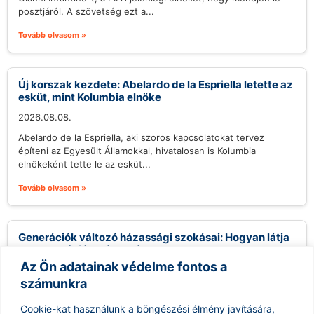
posztjáról. A szövetség ezt a...
Tovább olvasom »
Új korszak kezdete: Abelardo de la Espriella letette az
esküt, mint Kolumbia elnöke
2026.08.08.
Abelardo de la Espriella, aki szoros kapcsolatokat tervez
építeni az Egyesült Államokkal, hivatalosan is Kolumbia
elnökeként tette le az esküt...
Tovább olvasom »
Generációk változó házassági szokásai: Hogyan látja
a Z generáció a házasságot?
Az Ön adatainak védelme fontos a
2026.08.07.
számunkra
Az utóbbi évek statisztikái egyértelmű képet mutatnak: a
házasságok száma világszerte csökkenő tendenciát mutat,
Cookie-kat használunk a böngészési élmény javítására,