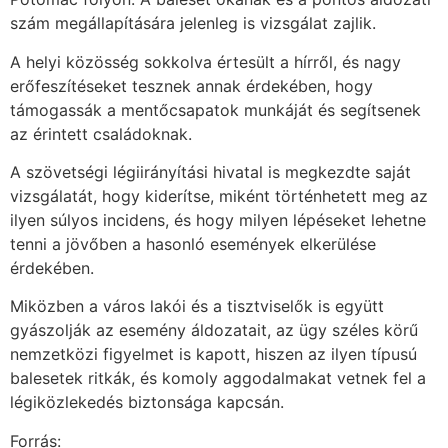
szám megállapítására jelenleg is vizsgálat zajlik.
A helyi közösség sokkolva értesült a hírről, és nagy
erőfeszítéseket tesznek annak érdekében, hogy
támogassák a mentőcsapatok munkáját és segítsenek
az érintett családoknak.
A szövetségi légiirányítási hivatal is megkezdte saját
vizsgálatát, hogy kiderítse, miként történhetett meg az
ilyen súlyos incidens, és hogy milyen lépéseket lehetne
tenni a jövőben a hasonló események elkerülése
érdekében.
Miközben a város lakói és a tisztviselők is együtt
gyászolják az esemény áldozatait, az ügy széles körű
nemzetközi figyelmet is kapott, hiszen az ilyen típusú
balesetek ritkák, és komoly aggodalmakat vetnek fel a
légiközlekedés biztonsága kapcsán.
Forrás: