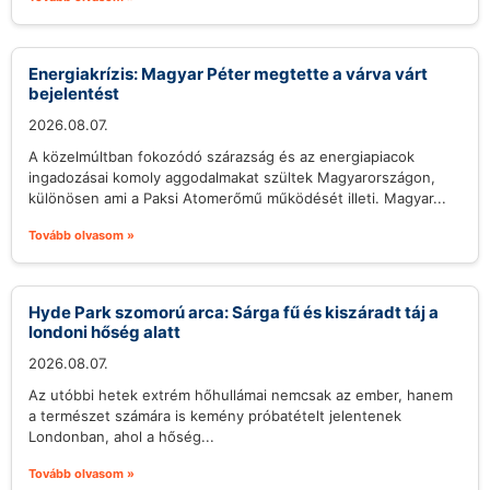
Energiakrízis: Magyar Péter megtette a várva várt
bejelentést
2026.08.07.
A közelmúltban fokozódó szárazság és az energiapiacok
ingadozásai komoly aggodalmakat szültek Magyarországon,
különösen ami a Paksi Atomerőmű működését illeti. Magyar...
Tovább olvasom »
Hyde Park szomorú arca: Sárga fű és kiszáradt táj a
londoni hőség alatt
2026.08.07.
Az utóbbi hetek extrém hőhullámai nemcsak az ember, hanem
a természet számára is kemény próbatételt jelentenek
Londonban, ahol a hőség...
Tovább olvasom »