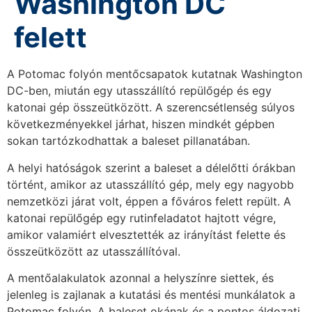
Washington DC
felett
A Potomac folyón mentőcsapatok kutatnak Washington
DC-ben, miután egy utasszállító repülőgép és egy
katonai gép összeütközött. A szerencsétlenség súlyos
következményekkel járhat, hiszen mindkét gépben
sokan tartózkodhattak a baleset pillanatában.
A helyi hatóságok szerint a baleset a délelőtti órákban
történt, amikor az utasszállító gép, mely egy nagyobb
nemzetközi járat volt, éppen a főváros felett repült. A
katonai repülőgép egy rutinfeladatot hajtott végre,
amikor valamiért elvesztették az irányítást felette és
összeütközött az utasszállítóval.
A mentőalakulatok azonnal a helyszínre siettek, és
jelenleg is zajlanak a kutatási és mentési munkálatok a
Potomac folyón. A baleset okának és a pontos áldozati