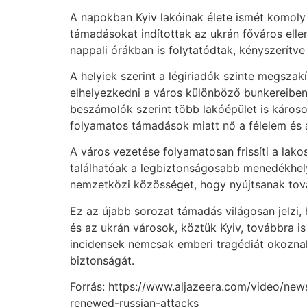
A napokban Kyiv lakóinak élete ismét komoly 
támadásokat indítottak az ukrán főváros elle
nappali órákban is folytatódtak, kényszerítv
A helyiek szerint a légiriadók szinte megszak
elhelyezkedni a város különböző bunkereiben
beszámolók szerint több lakóépület is káros
folyamatos támadások miatt nő a félelem és 
A város vezetése folyamatosan frissíti a lakos
találhatóak a legbiztonságosabb menedékhelye
nemzetközi közösséget, hogy nyújtsanak tová
Ez az újabb sorozat támadás világosan jelzi, 
és az ukrán városok, köztük Kyiv, továbbra is
incidensek nemcsak emberi tragédiát okoznak
biztonságát.
Forrás: https://www.aljazeera.com/video/new
renewed-russian-attacks