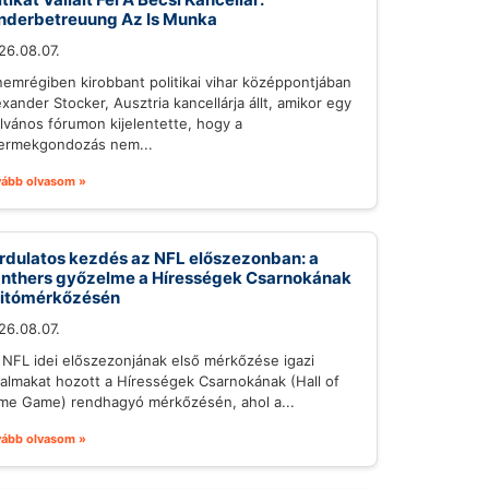
nderbetreuung Az Is Munka
26.08.07.
nemrégiben kirobbant politikai vihar középpontjában
exander Stocker, Ausztria kancellárja állt, amikor egy
ilvános fórumon kijelentette, hogy a
ermekgondozás nem...
vább olvasom »
rdulatos kezdés az NFL előszezonban: a
nthers győzelme a Hírességek Csarnokának
itómérkőzésén
26.08.07.
 NFL idei előszezonjának első mérkőzése igazi
galmakat hozott a Hírességek Csarnokának (Hall of
me Game) rendhagyó mérkőzésén, ahol a...
vább olvasom »