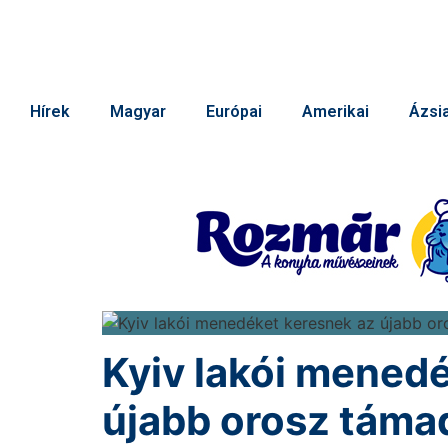
Hírek
Magyar
Európai
Amerikai
Ázsia
Kyiv lakói mened
újabb orosz táma