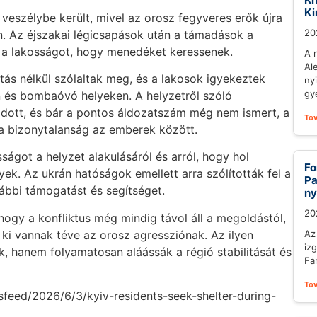
Ki
veszélybe került, mivel az orosz fegyveres erők újra
20
n. Az éjszakai légicsapások után a támadások a
e a lakosságot, hogy menedéket keressenek.
A 
Al
ítás nélkül szólaltak meg, és a lakosok igyekeztek
ny
gy
 és bombaóvó helyeken. A helyzetről szóló
odott, és bár a pontos áldozatszám még nem ismert, a
To
a bizonytalanság az emberek között.
ságot a helyzet alakulásáról és arról, hogy hol
Fo
k. Az ukrán hatóságok emellett arra szólították fel a
Pa
bbi támogatást és segítséget.
ny
20
hogy a konfliktus még mindig távol áll a megoldástól,
 ki vannak téve az orosz agressziónak. Az ilyen
Az
iz
, hanem folyamatosan aláássák a régió stabilitását és
Fa
To
sfeed/2026/6/3/kyiv-residents-seek-shelter-during-