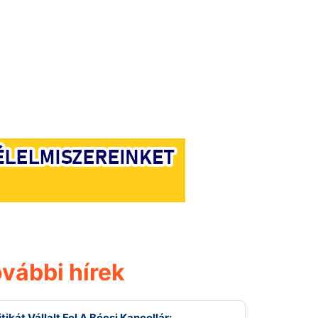
vábbi hírek
itikát Vállalt Fel A Bécsi Kancellár: