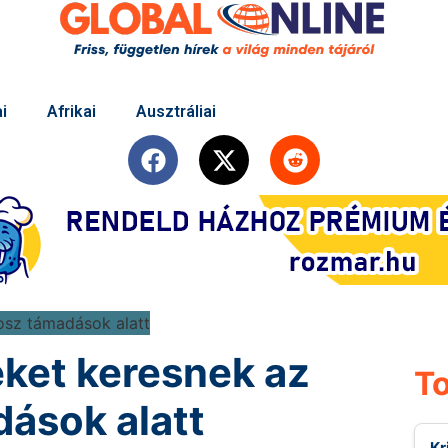
i
Afrikai
Ausztráliai
éket keresnek az
To
dások alatt
Kr