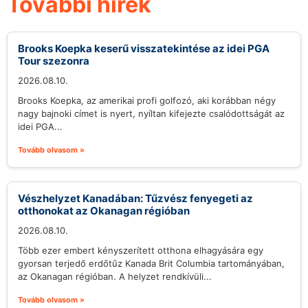
További hírek
Brooks Koepka keserű visszatekintése az idei PGA
Tour szezonra
2026.08.10.
Brooks Koepka, az amerikai profi golfozó, aki korábban négy
nagy bajnoki címet is nyert, nyíltan kifejezte csalódottságát az
idei PGA...
Tovább olvasom »
Vészhelyzet Kanadában: Tűzvész fenyegeti az
otthonokat az Okanagan régióban
2026.08.10.
Több ezer embert kényszerített otthona elhagyására egy
gyorsan terjedő erdőtűz Kanada Brit Columbia tartományában,
az Okanagan régióban. A helyzet rendkívüli...
Tovább olvasom »