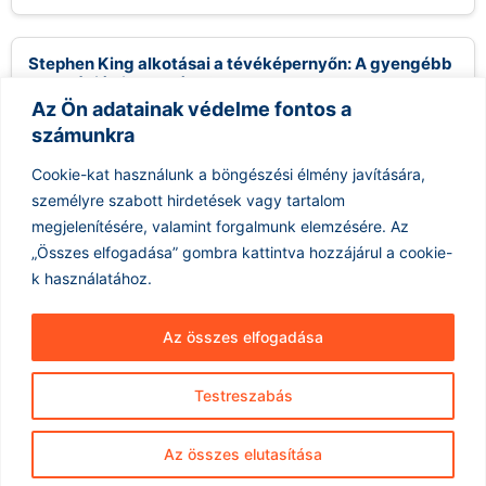
Stephen King alkotásai a tévéképernyőn: A gyengébb
adaptációk is vonzóak?
Az Ön adatainak védelme fontos a
2026.08.10.
számunkra
Stephen King, a horror és thriller műfajának királya, több mint
100 film- és minisorozat-adaptációt inspirált már, ami szinte
Cookie-kat használunk a böngészési élmény javítására,
bibliai méretű...
személyre szabott hirdetések vagy tartalom
Tovább olvasom »
megjelenítésére, valamint forgalmunk elemzésére.
Az
„Összes elfogadása” gombra kattintva hozzájárul a cookie-
k használatához.
Az összes elfogadása
Testreszabás
Hírarchívum
Impresszum
ÁSZF
Az összes elutasítása
Adatkezelés