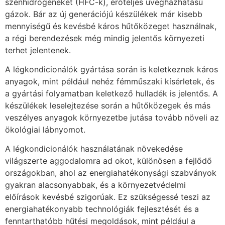
szénhidrogéneket (HFC-k), erőteljes üvegházhatású
gázok. Bár az új generációjú készülékek már kisebb
mennyiségű és kevésbé káros hűtőközeget használnak,
a régi berendezések még mindig jelentős környezeti
terhet jelentenek.
A légkondicionálók gyártása során is keletkeznek káros
anyagok, mint például nehéz fémműszaki kísérletek, és
a gyártási folyamatban keletkező hulladék is jelentős. A
készülékek leselejtezése során a hűtőközegek és más
veszélyes anyagok környezetbe jutása tovább növeli az
ökológiai lábnyomot.
A légkondicionálók használatának növekedése
világszerte aggodalomra ad okot, különösen a fejlődő
országokban, ahol az energiahatékonysági szabványok
gyakran alacsonyabbak, és a környezetvédelmi
előírások kevésbé szigorúak. Ez szükségessé teszi az
energiahatékonyabb technológiák fejlesztését és a
fenntarthatóbb hűtési megoldások, mint például a