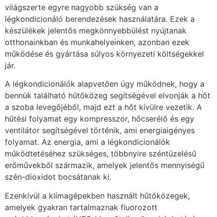
világszerte egyre nagyobb szükség van a
légkondicionáló berendezések használatára. Ezek a
készülékek jelentős megkönnyebbülést nyújtanak
otthonainkban és munkahelyeinken, azonban ezek
működése és gyártása súlyos környezeti költségekkel
jár.
A légkondicionálók alapvetően úgy működnek, hogy a
bennük található hűtőközeg segítségével elvonják a hőt
a szoba levegőjéből, majd ezt a hőt kívülre vezetik. A
hűtési folyamat egy kompresszor, hőcserélő és egy
ventilátor segítségével történik, ami energiaigényes
folyamat. Az energia, ami a légkondicionálók
működtetéséhez szükséges, többnyire széntüzelésű
erőművekből származik, amelyek jelentős mennyiségű
szén-dioxidot bocsátanak ki.
Ezenkívül a klímagépekben használt hűtőközegek,
amelyek gyakran tartalmaznak fluorozott