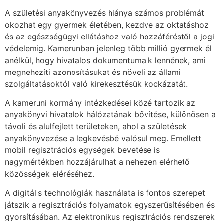
A születési anyakönyvezés hiánya számos problémát
okozhat egy gyermek életében, kezdve az oktatáshoz
és az egészségügyi ellátáshoz való hozzáféréstől a jogi
védelemig. Kamerunban jelenleg több millió gyermek él
anélkül, hogy hivatalos dokumentumaik lennének, ami
megnehezíti azonosításukat és növeli az állami
szolgáltatásoktól való kirekesztésük kockázatát.
A kameruni kormány intézkedései közé tartozik az
anyakönyvi hivatalok hálózatának bővítése, különösen a
távoli és alulfejlett területeken, ahol a születések
anyakönyvezése a legkevésbé valósul meg. Emellett
mobil regisztrációs egységek bevetése is
nagymértékben hozzájárulhat a nehezen elérhető
közösségek eléréséhez.
A digitális technológiák használata is fontos szerepet
játszik a regisztrációs folyamatok egyszerűsítésében és
gyorsításában. Az elektronikus regisztrációs rendszerek