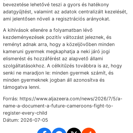
bevezetése lehetővé teszi a gyors és hatékony
adatgyűjtést, valamint az adatok centralizált kezelését,
ami jelentősen növeli a regisztrációs arányokat.
A kihívások ellenére a folyamatban lévő
kezdeményezések pozitív változást jeleznek, és
reményt adnak arra, hogy a közeljövőben minden
kameruni gyermek megkaphatja a neki járó jogi
elismerést és hozzáférést az alapvető állami
szolgáltatásokhoz. A célkitűzés továbbra is az, hogy
senki ne maradjon le: minden gyermek számít, és
minden gyermeknek jogban áll azonosítva és
támogatva lenni.
Forrás: https://www.aljazeera.com/news/2026/7/5/a-
name-a-document-a-future-cameroons-fight-to-
register-every-child
Dátum: 2026-07-05