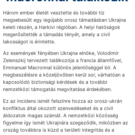
Három ember életét vesztette és további tíz
megsebesült egy legújabb orosz támadásban Ukrajna
keleti részén, a Harkivi régióban. A helyi hatóságok
megerősítették a támadás tényét, amely a civil
lakosságot is érintette.
Az események fényében Ukrajna elnöke, Volodimir
Zelenszkij tervezett találkozója a francia államfővel,
Emmanuel Macronnal különös jelentőséggel bír. A
megbeszélésre a közeljövőben kerül sor, várhatóan a
kapcsolódó biztonsági kérdések és a további
nemzetközi támogatás megvitatása érdekében.
Ez az incidens ismét felszínre hozza az orosz-ukrán
konfliktus által okozott szenvedéseket és a civil
áldozatok magas számát. A nemzetközi közösség
figyelme így ismét Ukrajnára szegeződik, miközben az
ország továbbra is küzd a területi integritás és a