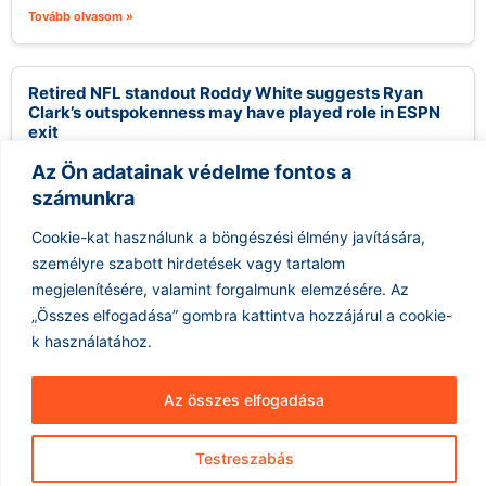
Tovább olvasom »
Retired NFL standout Roddy White suggests Ryan
Clark’s outspokenness may have played role in ESPN
exit
2026.08.06.
Az Ön adatainak védelme fontos a
Roddy White, az NFL egykori kiemelkedő játékosa,
számunkra
megkérdőjelezte az ESPN döntését, hogy Ryan Clark
kommentátort követően Steve Smith kapjon nagyobb...
Cookie-kat használunk a böngészési élmény javítására,
személyre szabott hirdetések vagy tartalom
Tovább olvasom »
megjelenítésére, valamint forgalmunk elemzésére.
Az
„Összes elfogadása” gombra kattintva hozzájárul a cookie-
k használatához.
Az összes elfogadása
Testreszabás
Hírarchívum
Impresszum
ÁSZF