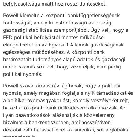
befolyásoltsága miatt hoz rossz döntéseket.
Powell kiemelte a központi bankfüggetlenségének
fontosságát, amely kulcsfontosságú az ország
gazdasági stabilitása szempontjából. Úgy véli, hogy a
FED politikai befolyástól mentes működése
elengedhetetlen az Egyesült Államok gazdaságának
egészséges működéséhez. A központi bank
határozatait tudományos alapú adatok és gazdasági
modellszámítások kell, hogy vezéreljék, nem pedig
politikai nyomás.
Powell szavai arra is rávilágítanak, hogy a politikai
nyomás, amely magában foglalja a nyílt támadásokat és
a politikai nyomásgyakorlást, komoly veszélyeket rejt,
ha azt a központi bank működésére alkalmazzák. Az
ilyen beavatkozások alááshatják a közvélemény
bizalmát a bankrendszerben, ami hosszútávon
destabilizáló hatással lehet az amerikai, sőt a globális