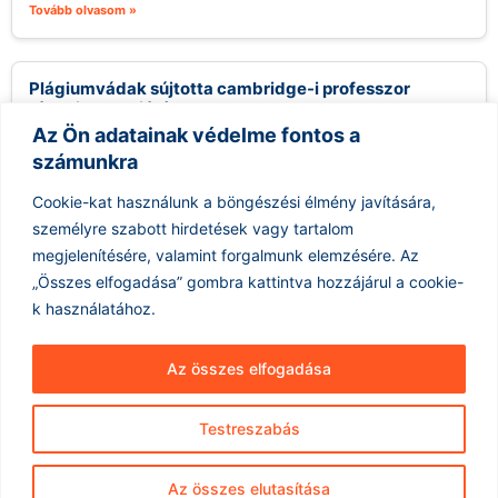
Tovább olvasom »
Plágiumvádak sújtotta cambridge-i professzor
távozik posztjáról
Az Ön adatainak védelme fontos a
2026.08.06.
számunkra
Jason Arday, a Cambridge-i Egyetem professzora, aki nemrég
került a figyelem középpontjába több plágiumváddal
Cookie-kat használunk a böngészési élmény javítására,
kapcsolatban, távozott pozíciójából, miután az egyetem...
személyre szabott hirdetések vagy tartalom
Tovább olvasom »
megjelenítésére, valamint forgalmunk elemzésére.
Az
„Összes elfogadása” gombra kattintva hozzájárul a cookie-
k használatához.
Az összes elfogadása
Testreszabás
Hírarchívum
Impresszum
ÁSZF
Az összes elutasítása
Adatkezelés