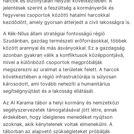
harcok és bizonytalan helyzet következtében. A
jelentések szerint a feszültség a kormányerők és
fegyveres csoportok közötti hatalmi harcokkal
kezdődött, amely gyorsan átterjedt a civil lakosságra is.
A Kék-Nílus állam stratégiai fontosságú régió
Szudánban, gazdag természeti erőforrásokkal, többek
között arannyal és más ásványokkal. Ez a gazdagság
azonban gyakran válik a konfliktusok középpontjává,
mivel a különböző csoportok megpróbálják
megszerezni az uralmat a területek felett. A harcok
következtében a régió infrastruktúrája is súlyosan
károsodott, ami tovább nehezíti a humanitárius
segítségnyújtást és a lakosság ellátását.
Az Al Karama tábor a helyi kormány és nemzetközi
segélyszervezetek támogatásával jött létre, annak
érdekében, hogy ideiglenes menedéket nyújtson
azoknak, akik kénytelenek voltak elmenekülni. A
táborban az alapvető szükségleteket próbálják