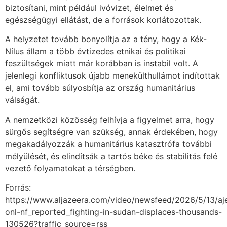
biztosítani, mint például ivóvizet, élelmet és
egészségügyi ellátást, de a források korlátozottak.
A helyzetet tovább bonyolítja az a tény, hogy a Kék-
Nílus állam a több évtizedes etnikai és politikai
feszültségek miatt már korábban is instabil volt. A
jelenlegi konfliktusok újabb menekülthullámot indítottak
el, ami tovább súlyosbítja az ország humanitárius
válságát.
A nemzetközi közösség felhívja a figyelmet arra, hogy
sürgős segítségre van szükség, annak érdekében, hogy
megakadályozzák a humanitárius katasztrófa további
mélyülését, és elindítsák a tartós béke és stabilitás felé
vezető folyamatokat a térségben.
Forrás:
https://www.aljazeera.com/video/newsfeed/2026/5/13/aj
onl-nf_reported_fighting-in-sudan-displaces-thousands-
130526?traffic_source=rss