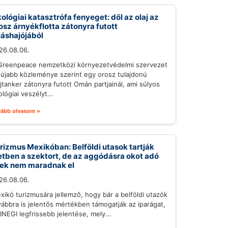
ológiai katasztrófa fenyeget: dől az olaj az
osz árnyékflotta zátonyra futott
iáshajójából
26.08.06.
Greenpeace nemzetközi környezetvédelmi szervezet
gújabb közleménye szerint egy orosz tulajdonú
ajtanker zátonyra futott Omán partjainál, ami súlyos
lógiai veszélyt...
vább olvasom »
rizmus Mexikóban: Belföldi utasok tartják
etben a szektort, de az aggódásra okot adó
lek nem maradnak el
26.08.06.
xikó turizmusára jellemző, hogy bár a belföldi utazók
vábbra is jelentős mértékben támogatják az iparágat,
 INEGI legfrissebb jelentése, mely...