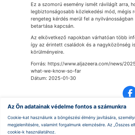
Ez a szomorú esemény ismét rávilágít arra, ho
legbiztonságosabb közlekedési mód, mégis re
rengeteg kérdés merül fel a nyilvánosságban a
betartása kapcsán.
Az elkövetkező napokban várhatóan több infor
így az érintett családok és a nagyközönség i
körülményeire.
Forrás: https://www.aljazeera.com/news/202
what-we-know-so-far
Dátum: 2025-01-30
Az Ön adatainak védelme fontos a számunkra
Cookie-kat használunk a böngészési élmény javítására, személy
megjelenítésére, valamint forgalmunk elemzésére.
Az „Összes el
cookie-k használatához.