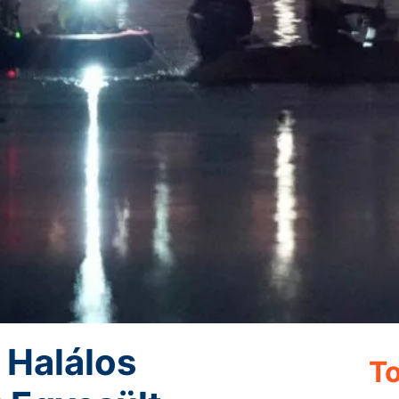
 Halálos
To