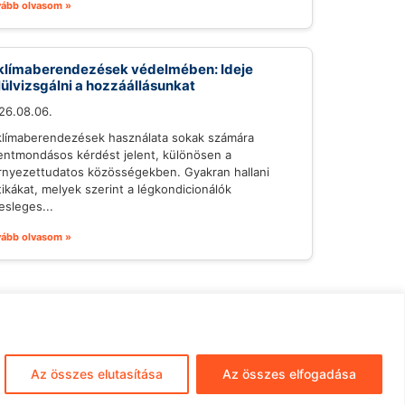
vább olvasom »
klímaberendezések védelmében: Ideje
lülvizsgálni a hozzáállásunkat
26.08.06.
klímaberendezések használata sokak számára
lentmondásos kérdést jelent, különösen a
rnyezettudatos közösségekben. Gyakran hallani
itikákat, melyek szerint a légkondicionálók
esleges...
vább olvasom »
mpresszum
ÁSZF
Adatkezelés
Az összes elutasítása
Az összes elfogadása