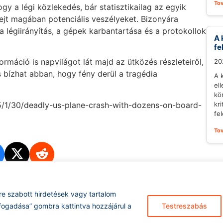
To
gy a légi közlekedés, bár statisztikailag az egyik
jt magában potenciális veszélyeket. Bizonyára
 légiirányítás, a gépek karbantartása és a protokollok
A 
fe
máció is napvilágot lát majd az ütközés részleteiről,
20
s bízhat abban, hogy fény derül a tragédia
A 
el
kö
5/1/30/deadly-us-plane-crash-with-dozens-on-board-
kr
fel
To
re szabott hirdetések vagy tartalom
Hírarchívum
I
fogadása” gombra kattintva hozzájárul a
Testreszabás