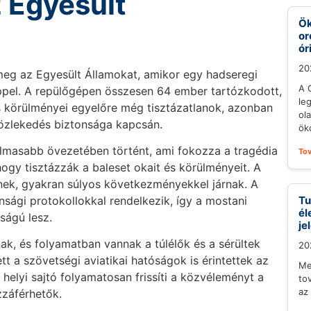
z Egyesült
Ök
or
ór
20
 meg az Egyesült Államokat, amikor egy hadseregi
A 
éppel. A repülőgépen összesen 64 ember tartózkodott,
le
s körülményei egyelőre még tisztázatlanok, azonban
ol
közlekedés biztonsága kapcsán.
öko
almasabb övezetében történt, ami fokozza a tragédia
To
gy tisztázzák a baleset okait és körülményeit. A
nnek, gyakran súlyos következményekkel járnak. A
nsági protokollokkal rendelkezik, így a mostani
Tu
él
ságú lesz.
je
ak, és folyamatban vannak a túlélők és a sérültek
20
tt a szövetségi aviatikai hatóságok is érintettek az
Me
helyi sajtó folyamatosan frissíti a közvéleményt a
to
az
zzáférhetők.