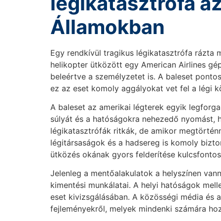
légikatasztrófa a
Államokban
Egy rendkívül tragikus légikatasztrófa rázta
helikopter ütközött egy American Airlines g
beleértve a személyzetet is. A baleset ponto
ez az eset komoly aggályokat vet fel a légi 
A baleset az amerikai légterek egyik legforg
súlyát és a hatóságokra nehezedő nyomást, ho
légikatasztrófák ritkák, de amikor megtörté
légitársaságok és a hadsereg is komoly bizto
ütközés okának gyors felderítése kulcsfontos
Jelenleg a mentőalakulatok a helyszínen vann
kimentési munkálatai. A helyi hatóságok melle
eset kivizsgálásában. A közösségi média és a 
fejleményekről, melyek mindenki számára ho