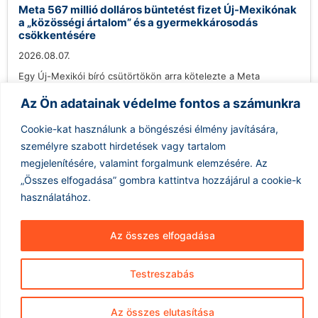
Meta 567 millió dolláros büntetést fizet Új-Mexikónak
a „közösségi ártalom” és a gyermekkárosodás
csökkentésére
2026.08.07.
Egy Új-Mexikói bíró csütörtökön arra kötelezte a Meta
vállalatot, hogy fizessen több mint félmilliárd dollárt az
Az Ön adatainak védelme fontos a számunkra
államnak, mivel a vádak...
Tovább olvasom »
Cookie-kat használunk a böngészési élmény javítására,
személyre szabott hirdetések vagy tartalom
megjelenítésére, valamint forgalmunk elemzésére.
Az
„Összes elfogadása” gombra kattintva hozzájárul a cookie-k
használatához.
Az összes elfogadása
Hírarchívum
Impresszum
ÁSZF
Testreszabás
Adatkezelés
Az összes elutasítása