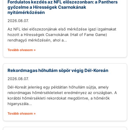
Fordulatos kezdés az NFL előszezonban: a Panthers
győzelme a Hírességek Csarnokának
nyitómérkőzésén
2026.08.07.
Az NFL idei előszezonjának első mérkőzése igazi izgalmakat
hozott a Hírességek Csarnokának (Hall of Fame Game)
rendhagyó mérkőzésén, ahol a...
Tovább olvasom »
Rekordmagas hőhullám söpör végig Dél-Koreán
2026.08.07.
Dél-Koreát jelenleg egy példátlan hőhullám sújtja, amely
rekordmagas hőmérsékleteket eredményez az országban. A
korábbi hőmérsékleti rekordokat megdöntve, a hőmérők
higanyszála...
Tovább olvasom »