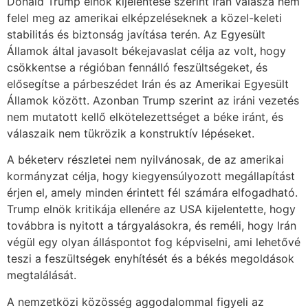
Donald Trump elnök kijelentése szerint Irán válasza nem
felel meg az amerikai elképzeléseknek a közel-keleti
stabilitás és biztonság javítása terén. Az Egyesült
Államok által javasolt békejavaslat célja az volt, hogy
csökkentse a régióban fennálló feszültségeket, és
elősegítse a párbeszédet Irán és az Amerikai Egyesült
Államok között. Azonban Trump szerint az iráni vezetés
nem mutatott kellő elkötelezettséget a béke iránt, és
válaszaik nem tükrözik a konstruktív lépéseket.
A béketerv részletei nem nyilvánosak, de az amerikai
kormányzat célja, hogy kiegyensúlyozott megállapítást
érjen el, amely minden érintett fél számára elfogadható.
Trump elnök kritikája ellenére az USA kijelentette, hogy
továbbra is nyitott a tárgyalásokra, és reméli, hogy Irán
végül egy olyan álláspontot fog képviselni, ami lehetővé
teszi a feszültségek enyhítését és a békés megoldások
megtalálását.
A nemzetközi közösség aggodalommal figyeli az