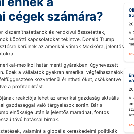
i ennek a
CI
ai cégek számára?
S
20
 kiszámíthatatlanok és rendkívül összetettek,
A 
ka
amok közötti kapcsolatokat tekintve. Donald Trump
me
esztésre kerülnek az amerikai vámok Mexikóra, jelentős
atokra.
To
amerikai-mexikói határ menti gyárakban, úgynevezett
n. Ezek a vállalatok gyakran amerikai végfelhasználók
En
elfüggesztése közvetlenül érintheti őket, csökkentve
vá
e a profitabilitást.
20
jának reakciója lehet az amerikai gazdaság aktuális
A 
en
ínai gazdasággal való tárgyalások során. Bár a
sz
mp elnöksége után is jelentős maradhat, fontos
At
sszú távú hatással bírnak.
To
tetések, valamint a globális kereskedelmi politikák