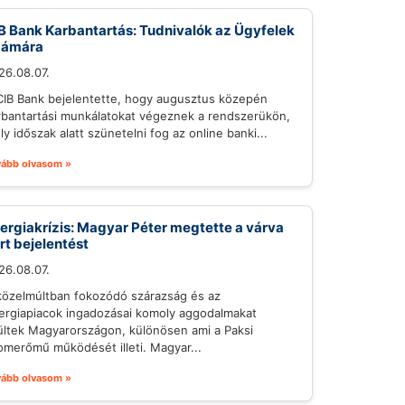
B Bank Karbantartás: Tudnivalók az Ügyfelek
zámára
26.08.07.
CIB Bank bejelentette, hogy augusztus közepén
rbantartási munkálatokat végeznek a rendszerükön,
ly időszak alatt szünetelni fog az online banki...
vább olvasom »
ergiakrízis: Magyar Péter megtette a várva
rt bejelentést
26.08.07.
közelmúltban fokozódó szárazság és az
ergiapiacok ingadozásai komoly aggodalmakat
ültek Magyarországon, különösen ami a Paksi
omerőmű működését illeti. Magyar...
vább olvasom »