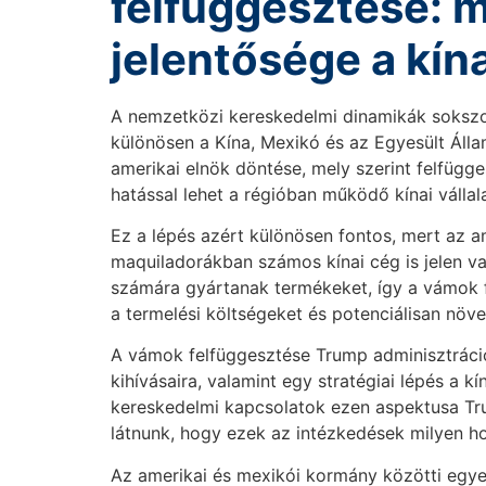
felfüggesztése: m
jelentősége a kín
A nemzetközi kereskedelmi dinamikák sokszor
különösen a Kína, Mexikó és az Egyesült Áll
amerikai elnök döntése, mely szerint felfügg
hatással lehet a régióban működő kínai vállal
Ez a lépés azért különösen fontos, mert az 
maquiladorákban számos kínai cég is jelen va
számára gyártanak termékeket, így a vámok f
a termelési költségeket és potenciálisan növelv
A vámok felfüggesztése Trump adminisztráció
kihívásaira, valamint egy stratégiai lépés a k
kereskedelmi kapcsolatok ezen aspektusa Tru
látnunk, hogy ezek az intézkedések milyen ho
Az amerikai és mexikói kormány közötti egyez