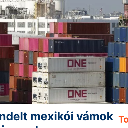
endelt mexikói vámok
To