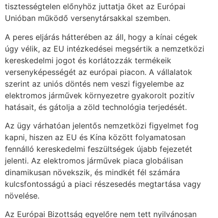
tisztességtelen előnyhöz juttatja őket az Európai
Unióban működő versenytársakkal szemben.
A peres eljárás hátterében az áll, hogy a kínai cégek
úgy vélik, az EU intézkedései megsértik a nemzetközi
kereskedelmi jogot és korlátozzák termékeik
versenyképességét az európai piacon. A vállalatok
szerint az uniós döntés nem veszi figyelembe az
elektromos járművek környezetre gyakorolt pozitív
hatásait, és gátolja a zöld technológia terjedését.
Az ügy várhatóan jelentős nemzetközi figyelmet fog
kapni, hiszen az EU és Kína között folyamatosan
fennálló kereskedelmi feszültségek újabb fejezetét
jelenti. Az elektromos járművek piaca globálisan
dinamikusan növekszik, és mindkét fél számára
kulcsfontosságú a piaci részesedés megtartása vagy
növelése.
Az Európai Bizottság egyelőre nem tett nyilvánosan