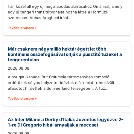
Irán közel áll egy új megállapodás aláírásához Ománnal, amely
egy új tengeri tranzitútvonalat hozna létre a Hormuzi-
szorosban. Abbas Araghchi iráni...
Tovább olvasom »
Már csaknem négymillió hektár égett le: több
kontinens összefogásával oltják a pusztító tüzeket a
tengerentúlon
2026.08.08.
A nyugat-kanadai Brit Columbia tartományban tomboló
erdőtüzek súlyos helyzetet idéztek elő, emiatt rendkívüli
állapotot hirdettek a Summerland térségében. A tűz...
Tovább olvasom »
Az Inter Milané a Derby d’Italia: Juventus legyőzve 2-
1-re Di Gregorio hibái árnyalják a meccset
2026.08.08.