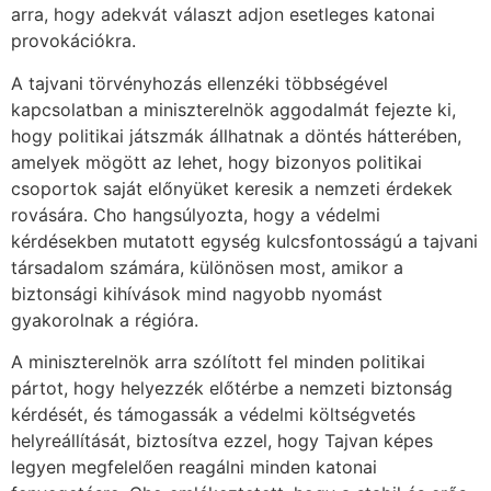
arra, hogy adekvát választ adjon esetleges katonai
provokációkra.
A tajvani törvényhozás ellenzéki többségével
kapcsolatban a miniszterelnök aggodalmát fejezte ki,
hogy politikai játszmák állhatnak a döntés hátterében,
amelyek mögött az lehet, hogy bizonyos politikai
csoportok saját előnyüket keresik a nemzeti érdekek
rovására. Cho hangsúlyozta, hogy a védelmi
kérdésekben mutatott egység kulcsfontosságú a tajvani
társadalom számára, különösen most, amikor a
biztonsági kihívások mind nagyobb nyomást
gyakorolnak a régióra.
A miniszterelnök arra szólított fel minden politikai
pártot, hogy helyezzék előtérbe a nemzeti biztonság
kérdését, és támogassák a védelmi költségvetés
helyreállítását, biztosítva ezzel, hogy Tajvan képes
legyen megfelelően reagálni minden katonai