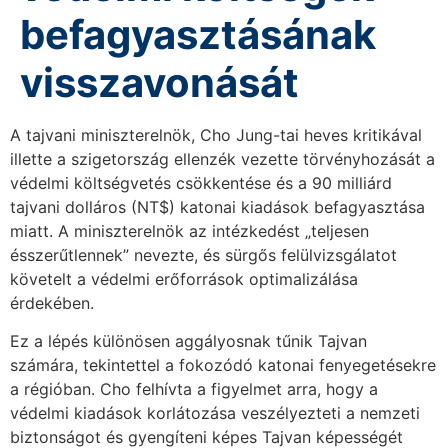
befagyasztásának
visszavonását
A tajvani miniszterelnök, Cho Jung-tai heves kritikával
illette a szigetország ellenzék vezette törvényhozását a
védelmi költségvetés csökkentése és a 90 milliárd
tajvani dolláros (NT$) katonai kiadások befagyasztása
miatt. A miniszterelnök az intézkedést „teljesen
ésszerűtlennek” nevezte, és sürgős felülvizsgálatot
követelt a védelmi erőforrások optimalizálása
érdekében.
Ez a lépés különösen aggályosnak tűnik Tajvan
számára, tekintettel a fokozódó katonai fenyegetésekre
a régióban. Cho felhívta a figyelmet arra, hogy a
védelmi kiadások korlátozása veszélyezteti a nemzeti
biztonságot és gyengíteni képes Tajvan képességét