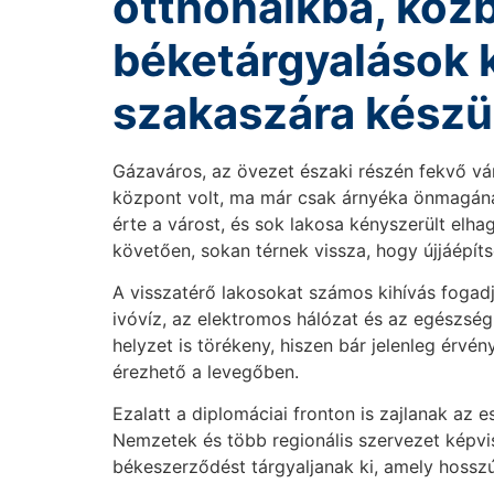
otthonaikba, közb
béketárgyalások 
szakaszára készü
Gázaváros, az övezet északi részén fekvő vá
központ volt, ma már csak árnyéka önmagának
érte a várost, és sok lakosa kényszerült elha
követően, sokan térnek vissza, hogy újjáépít
A visszatérő lakosokat számos kihívás fogadj
ivóvíz, az elektromos hálózat és az egészségü
helyzet is törékeny, hiszen bár jelenleg érvé
érezhető a levegőben.
Ezalatt a diplomáciai fronton is zajlanak az
Nemzetek és több regionális szervezet képvis
békeszerződést tárgyaljanak ki, amely hosszú 