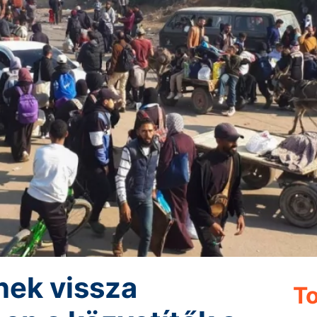
nek vissza
To