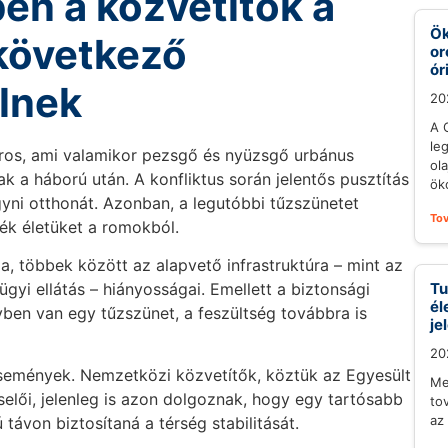
en a közvetítők a
Ök
következő
or
ór
lnek
20
A 
le
ros, ami valamikor pezsgő és nyüzsgő urbánus
ol
 a háború után. A konfliktus során jelentős pusztítás
öko
gyni otthonát. Azonban, a legutóbbi tűzszünetet
To
sék életüket a romokból.
a, többek között az alapvető infrastruktúra – mint az
gyi ellátás – hiányosságai. Emellett a biztonsági
Tu
él
nyben van egy tűzszünet, a feszültség továbbra is
je
20
 események. Nemzetközi közvetítők, köztük az Egyesült
Me
elői, jelenleg is azon dolgoznak, hogy egy tartósabb
to
az
távon biztosítaná a térség stabilitását.