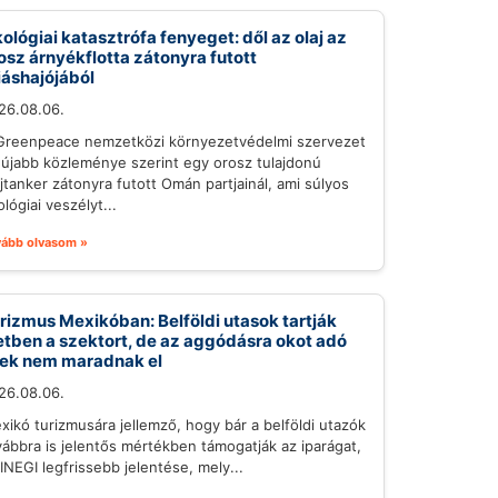
ológiai katasztrófa fenyeget: dől az olaj az
osz árnyékflotta zátonyra futott
iáshajójából
26.08.06.
Greenpeace nemzetközi környezetvédelmi szervezet
gújabb közleménye szerint egy orosz tulajdonú
ajtanker zátonyra futott Omán partjainál, ami súlyos
lógiai veszélyt...
vább olvasom »
rizmus Mexikóban: Belföldi utasok tartják
etben a szektort, de az aggódásra okot adó
lek nem maradnak el
26.08.06.
xikó turizmusára jellemző, hogy bár a belföldi utazók
vábbra is jelentős mértékben támogatják az iparágat,
 INEGI legfrissebb jelentése, mely...