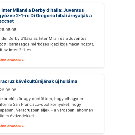
 Inter Milané a Derby d’Italia: Juventus
győzve 2-1-re Di Gregorio hibái árnyalják a
eccset
26.08.08.
idei Derby d’Italia az Inter Milan és a Juventus
zötti barátságos mérkőzés igazi izgalmakat hozott,
t az Inter 2-1-es...
vább olvasom »
racruz kávékultúrájának új hulláma
26.08.08.
ikor először úgy döntöttem, hogy elhagyom
lifornia San Francisco-öböl környékét, hogy
lapában, Veracruzban éljek – a városban, ahonnan
üleim évtizedekkel...
vább olvasom »