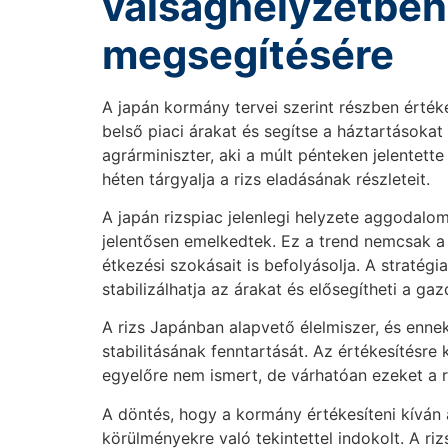
válsághelyzetben
megsegítésére
A japán kormány tervei szerint részben értékes
belső piaci árakat és segítse a háztartásoka
agrárminiszter, aki a múlt pénteken jelentet
héten tárgyalja a rizs eladásának részleteit.
A japán rizspiac jelenlegi helyzete aggodalo
jelentősen emelkedtek. Ez a trend nemcsak a
étkezési szokásait is befolyásolja. A stratégi
stabilizálhatja az árakat és elősegítheti a gaz
A rizs Japánban alapvető élelmiszer, és enn
stabilitásának fenntartását. Az értékesítésr
egyelőre nem ismert, de várhatóan ezeket a 
A döntés, hogy a kormány értékesíteni kíván a
körülményekre való tekintettel indokolt. A r