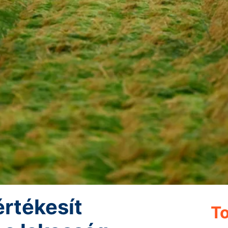
értékesít
To