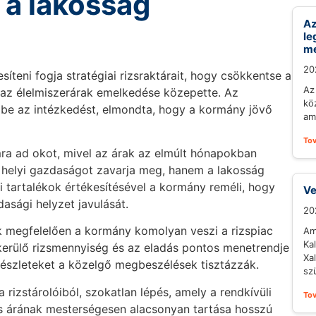
 a lakosság
Az
le
m
20
íteni fogja stratégiai rizsraktárait, hogy csökkentse a
Az 
t az élelmiszerárak emelkedése közepette. Az
kö
te be az intézkedést, elmondta, hogy a kormány jövő
ami
To
mra ad okot, mivel az árak az elmúlt hónapokban
 helyi gazdaságot zavarja meg, hanem a lakosság
ai tartalékok értékesítésével a kormány reméli, hogy
Ve
dasági helyzet javulását.
20
ek megfelelően a kormány komolyan veszi a rizspiac
Am
Ka
e kerülő rizsmennyiség és az eladás pontos menetrendje
Xa
részleteket a közelgő megbeszélések tisztázzák.
sz
 rizstárolóiból, szokatlan lépés, amely a rendkívüli
To
izs árának mesterségesen alacsonyan tartása hosszú