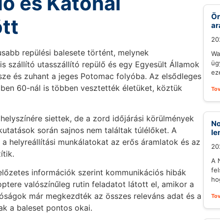
lő és Katonai
Ör
tt
ar
20
sabb repülési balesete történt, melynek
Wa
üg
 szállító utasszállító repülő és egy Egyesült Államok
eze
sze és zuhant a jeges Potomac folyóba. Az elsődleges
gben 60-nál is többen vesztették életüket, köztük
To
helyszínére siettek, de a zord időjárási körülmények
No
utatások során sajnos nem találtak túlélőket. A
le
a helyreállítási munkálatokat az erős áramlatok és az
20
tik.
A 
fel
 előzetes információk szerint kommunikációs hibák
ho
tere valószínűleg rutin feladatot látott el, amikor a
tóságok már megkezdték az összes releváns adat és a
To
k a baleset pontos okai.