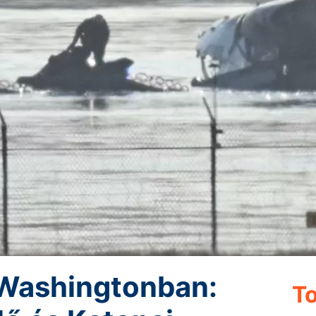
 Washingtonban:
To