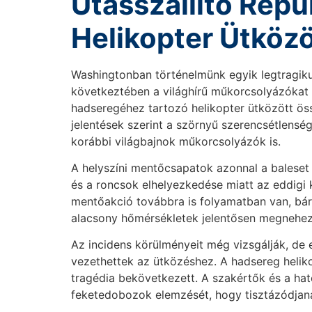
Utasszállító Repü
Helikopter Ütközö
Washingtonban történelmünk egyik legtragiku
következtében a világhírű műkorcsolyázókat is
hadseregéhez tartozó helikopter ütközött ös
jelentések szerint a szörnyű szerencsétlensé
korábbi világbajnok műkorcsolyázók is.
A helyszíni mentőcsapatok azonnal a baleset 
és a roncsok elhelyezkedése miatt az eddigi k
mentőakció továbbra is folyamatban van, bár 
alacsony hőmérsékletek jelentősen megnehezí
Az incidens körülményeit még vizsgálják, de
vezethettek az ütközéshez. A hadsereg helikop
tragédia bekövetkezett. A szakértők és a ha
feketedobozok elemzését, hogy tisztázódjana