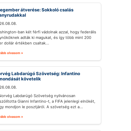
egember átverése: Sokkoló csalás
anyrudakkal
26.08.08.
shington-ban két férfi vádolnak azzal, hogy federális
ynököknek adták ki magukat, és így több mint 200
r dollár értékben csaltak...
vább olvasom »
rvég Labdarúgó Szövetség: Infantino
mondását követelik
26.08.08.
Norvég Labdarúgó Szövetség nyilvánosan
szólította Gianni Infantino-t, a FIFA jelenlegi elnökét,
gy mondjon le posztjáról. A szövetség ezt a...
vább olvasom »