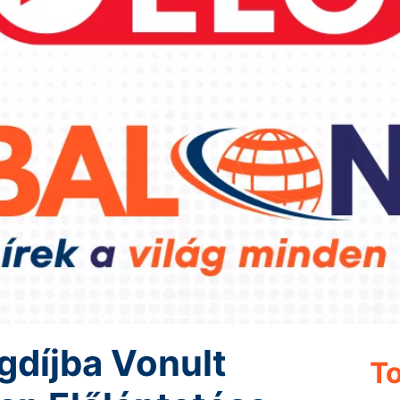
gdíjba Vonult
To