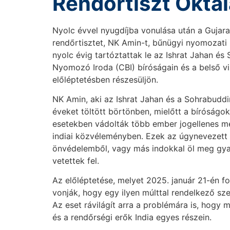
Rendőrtiszt Oktal
Nyolc évvel nyugdíjba vonulása után a Gujar
rendőrtisztet, NK Amin-t, bűnügyi nyomozati 
nyolc évig tartóztattak le az Ishrat Jahan é
Nyomozó Iroda (CBI) bíróságain és a belső vi
előléptetésben részesüljön.
NK Amin, aki az Ishrat Jahan és a Sohrabudd
éveket töltött börtönben, mielőtt a bíróságok
esetekben vádolták több ember jogellenes meg
indiai közvéleményben. Ezek az úgynevezett „
önvédelemből, vagy más indokkal öl meg gyanú
vetettek fel.
Az előléptetése, melyet 2025. január 21-én fo
vonják, hogy egy ilyen múlttal rendelkező sz
Az eset rávilágít arra a problémára is, hogy 
és a rendőrségi erők India egyes részein.