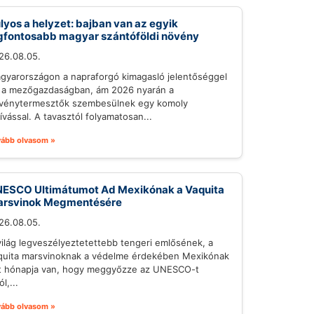
lyos a helyzet: bajban van az egyik
gfontosabb magyar szántóföldi növény
26.08.05.
gyarországon a napraforgó kimagasló jelentőséggel
r a mezőgazdaságban, ám 2026 nyarán a
vénytermesztők szembesülnek egy komoly
hívással. A tavasztól folyamatosan...
vább olvasom »
ESCO Ultimátumot Ad Mexikónak a Vaquita
rsvinok Megmentésére
26.08.05.
világ legveszélyeztetettebb tengeri emlősének, a
quita marsvinoknak a védelme érdekében Mexikónak
t hónapja van, hogy meggyőzze az UNESCO-t
ól,...
vább olvasom »