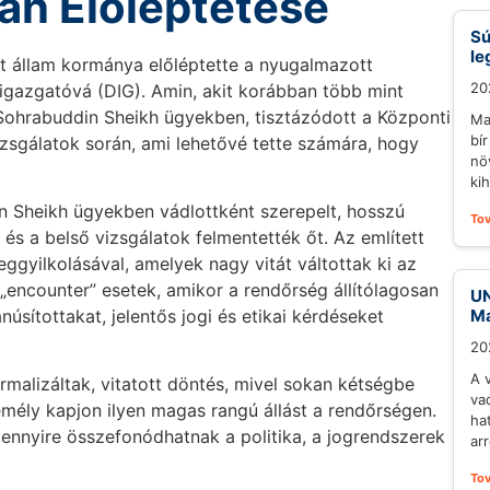
an Előléptetése
Sú
le
at állam kormánya előléptette a nyugalmazott
20
igazgatóvá (DIG). Amin, akit korábban több mint
s Sohrabuddin Sheikh ügyekben, tisztázódott a Központi
Ma
bí
zsgálatok során, ami lehetővé tette számára, hogy
nö
ki
in Sheikh ügyekben vádlottként szerepelt, hosszú
To
 és a belső vizsgálatok felmentették őt. Az említett
gyilkolásával, amelyek nagy vitát váltottak ki az
encounter” esetek, amikor a rendőrség állítólagosan
UN
sítottakat, jelentős jogi és etikai kérdéseket
Ma
20
A 
rmalizáltak, vitatott döntés, mivel sokan kétségbe
va
emély kapjon ilyen magas rangú állást a rendőrségen.
ha
mennyire összefonódhatnak a politika, a jogrendszerek
arr
To