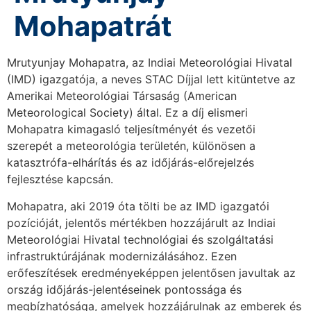
Mohapatrát
Mrutyunjay Mohapatra, az Indiai Meteorológiai Hivatal
(IMD) igazgatója, a neves STAC Díjjal lett kitüntetve az
Amerikai Meteorológiai Társaság (American
Meteorological Society) által. Ez a díj elismeri
Mohapatra kimagasló teljesítményét és vezetői
szerepét a meteorológia területén, különösen a
katasztrófa-elhárítás és az időjárás-előrejelzés
fejlesztése kapcsán.
Mohapatra, aki 2019 óta tölti be az IMD igazgatói
pozícióját, jelentős mértékben hozzájárult az Indiai
Meteorológiai Hivatal technológiai és szolgáltatási
infrastruktúrájának modernizálásához. Ezen
erőfeszítések eredményeképpen jelentősen javultak az
ország időjárás-jelentéseinek pontossága és
megbízhatósága, amelyek hozzájárulnak az emberek és