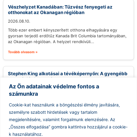
Vészhelyzet Kanadában: Tűzvész fenyegeti az
otthonokat az Okanagan régióban
2026.08.10.
Több ezer embert kényszerített otthona elhagyására egy
gyorsan terjedő erdőtűz Kanada Brit Columbia tartományában,
az Okanagan régióban. A helyzet rendkívüli...
Tovább olvasom »
Stephen King alkotásai a tévéképernyőn: A gyengébb
adaptációk is vonzóak?
Az Ön adatainak védelme fontos a
2026.08.10.
számunkra
Stephen King, a horror és thriller műfajának királya, több mint
100 film- és minisorozat-adaptációt inspirált már, ami szinte
Cookie-kat használunk a böngészési élmény javítására,
bibliai méretű...
személyre szabott hirdetések vagy tartalom
Tovább olvasom »
megjelenítésére, valamint forgalmunk elemzésére.
Az
„Összes elfogadása” gombra kattintva hozzájárul a cookie-
k használatához.