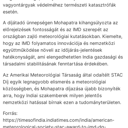
vagyontárgyak védelméhez természeti katasztrófák
esetén.
A díjátadó ünnepségen Mohapatra kihangsúlyozta az
előrejelzések fontosságát és az IMD szerepét az
országban zajló meteorológiai kutatásokban. Kiemelte,
hogy az IMD folyamatos innovációja és nemzetközi
együttműködése növeli az időjárás-jelentések
hatékonyságát, ami elengedhetetlen India gazdasági és
társadalmi stabilitásának fenntartása érdekében.
Az Amerikai Meteorológiai Társaság által odaítélt STAC
Díj egyik legnagyobb elismerés a meteorológiai
közösségben, és Mohapatra díjazása újabb bizonyíték
arra, hogy Indiai szakemberek milyen jelentős
nemzetközi hatással bírnak ezen a tudományterületen.
Forrás:
https://timesofindia.indiatimes.com/india/american-
meteorological-society-stac-award-to-imd-dg-