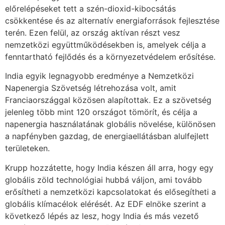
előrelépéseket tett a szén-dioxid-kibocsátás
csökkentése és az alternatív energiaforrások fejlesztése
terén. Ezen felül, az ország aktívan részt vesz
nemzetközi együttműködésekben is, amelyek célja a
fenntartható fejlődés és a környezetvédelem erősítése.
India egyik legnagyobb eredménye a Nemzetközi
Napenergia Szövetség létrehozása volt, amit
Franciaországgal közösen alapítottak. Ez a szövetség
jelenleg több mint 120 országot tömörít, és célja a
napenergia használatának globális növelése, különösen
a napfényben gazdag, de energiaellátásban alulfejlett
területeken.
Krupp hozzátette, hogy India készen áll arra, hogy egy
globális zöld technológiai hubbá váljon, ami tovább
erősítheti a nemzetközi kapcsolatokat és elősegítheti a
globális klímacélok elérését. Az EDF elnöke szerint a
következő lépés az lesz, hogy India és más vezető