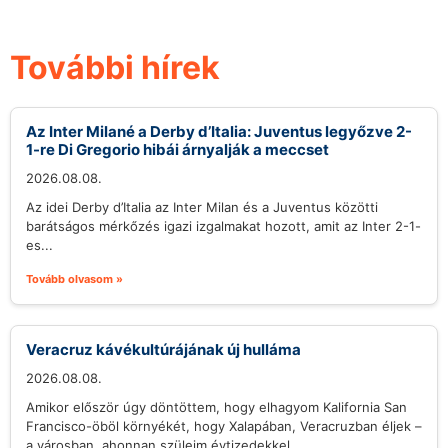
További hírek
Az Inter Milané a Derby d’Italia: Juventus legyőzve 2-
1-re Di Gregorio hibái árnyalják a meccset
2026.08.08.
Az idei Derby d’Italia az Inter Milan és a Juventus közötti
barátságos mérkőzés igazi izgalmakat hozott, amit az Inter 2-1-
es...
Tovább olvasom »
Veracruz kávékultúrájának új hulláma
2026.08.08.
Amikor először úgy döntöttem, hogy elhagyom Kalifornia San
Francisco-öböl környékét, hogy Xalapában, Veracruzban éljek –
a városban, ahonnan szüleim évtizedekkel...