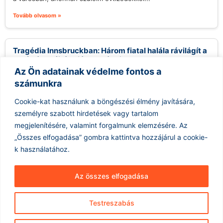
Tovább olvasom »
Tragédia Innsbruckban: Három fiatal halála rávilágít a
segítségnyújtás hiányosságaira
Az Ön adatainak védelme fontos a
2026.08.08.
számunkra
Innsbruck városát mélyen megrázta három kiskorú tragikus
halálesete, akik az illegális drogfogyasztás következtében
Cookie-kat használunk a böngészési élmény javítására,
vesztették életüket alig néhány hét leforgása alatt....
személyre szabott hirdetések vagy tartalom
Tovább olvasom »
megjelenítésére, valamint forgalmunk elemzésére.
Az
„Összes elfogadása” gombra kattintva hozzájárul a cookie-
k használatához.
Az összes elfogadása
Testreszabás
Hírarchívum
Impresszum
ÁSZF