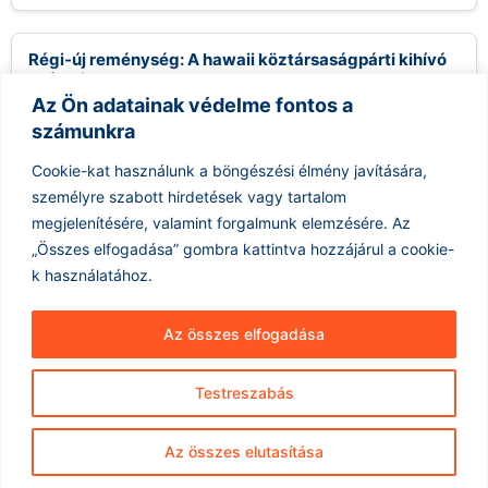
Régi-új reménység: A hawaii köztársaságpárti kihívó
esélyei
Az Ön adatainak védelme fontos a
2026.08.09.
számunkra
Gary Cordery, aki egy helyi építőipari vállalkozóból vált
politikussá, megnyerte a Republikánus Párt hawaii kormányzói
Cookie-kat használunk a böngészési élmény javítására,
jelölését, és most a demokrata...
személyre szabott hirdetések vagy tartalom
Tovább olvasom »
megjelenítésére, valamint forgalmunk elemzésére.
Az
„Összes elfogadása” gombra kattintva hozzájárul a cookie-
k használatához.
Az összes elfogadása
Testreszabás
Hírarchívum
Impresszum
ÁSZF
Az összes elutasítása
Adatkezelés