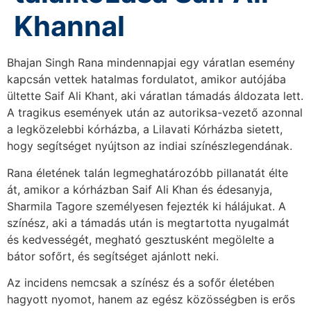
Khannal
Bhajan Singh Rana mindennapjai egy váratlan esemény
kapcsán vettek hatalmas fordulatot, amikor autójába
ültette Saif Ali Khant, aki váratlan támadás áldozata lett.
A tragikus események után az autoriksa-vezető azonnal
a legközelebbi kórházba, a Lilavati Kórházba sietett,
hogy segítséget nyújtson az indiai színészlegendának.
Rana életének talán legmeghatározóbb pillanatát élte
át, amikor a kórházban Saif Ali Khan és édesanyja,
Sharmila Tagore személyesen fejezték ki hálájukat. A
színész, aki a támadás után is megtartotta nyugalmát
és kedvességét, megható gesztusként megölelte a
bátor sofőrt, és segítséget ajánlott neki.
Az incidens nemcsak a színész és a sofőr életében
hagyott nyomot, hanem az egész közösségben is erős