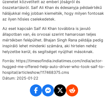
üzenetet közvetített az emberi jóságról és
összetartásról. Saif Ali Khan és édesanyja példaértékű
hálájukkal még jobban kiemelték, hogy milyen fontosak
az ilyen hősies cselekedetek.
Az eset kapcsán Saif Ali Khan továbbra is javuló
állapotban van, és orvosai szerint hamarosan teljes
mértékben felépülhet. Bhajan Singh Rana példája pedig
inspiráló lehet mindenki számára, aki hirtelen nehéz
helyzetbe kerül, és segítséget nyújthat másoknak.
Forrás: https://timesofindia.indiatimes.com/india/actor-
hugged-me-offered-help-auto-driver-who-took-saif-to-
hospital/articleshow/117468375.cms
Dátum: 2025-01-22