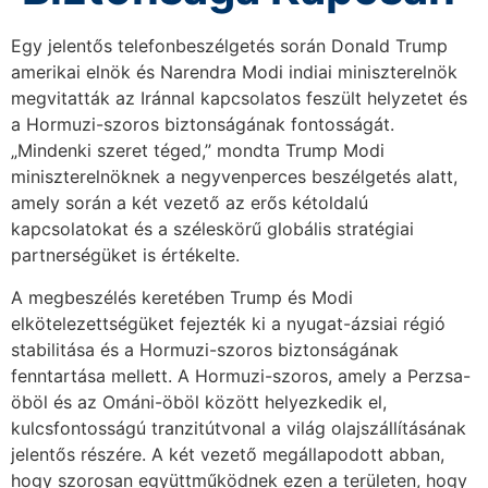
Egy jelentős telefonbeszélgetés során Donald Trump
amerikai elnök és Narendra Modi indiai miniszterelnök
megvitatták az Iránnal kapcsolatos feszült helyzetet és
a Hormuzi-szoros biztonságának fontosságát.
„Mindenki szeret téged,” mondta Trump Modi
miniszterelnöknek a negyvenperces beszélgetés alatt,
amely során a két vezető az erős kétoldalú
kapcsolatokat és a széleskörű globális stratégiai
partnerségüket is értékelte.
A megbeszélés keretében Trump és Modi
elkötelezettségüket fejezték ki a nyugat-ázsiai régió
stabilitása és a Hormuzi-szoros biztonságának
fenntartása mellett. A Hormuzi-szoros, amely a Perzsa-
öböl és az Ománi-öböl között helyezkedik el,
kulcsfontosságú tranzitútvonal a világ olajszállításának
jelentős részére. A két vezető megállapodott abban,
hogy szorosan együttműködnek ezen a területen, hogy