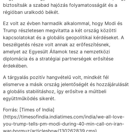
biztosítsák a szabad hajózás folyamatosságát és a
régióban uralkodó békét.
Ez volt az évben harmadik alkalommal, hogy Modi és
Trump részletesen megvitatta a két ország közötti
kapcsolatokat és a globális geopolitikai kérdéseket. A
beszélgetés része volt annak az erőfeszítésnek,
amelyet az Egyesült Államok tesz a nemzetközi
diplomácia és a stratégiai partnerségek erősítése
érdekében.
A tárgyalás pozitív hangvételű volt, mindkét fél
elismerve a másik ország jelentőségét és hozzájárulását
a globális stabilitáshoz, így erősítve a múltbeli
együttműködés sikerét.
Forrás: [Times of India]
(https://timesofindia.indiatimes.com/india/we-all-love-
you-trump-tells-pm-modi-during-40-min-call-on-iran-
war-hormuz/articleshow/130262839.cms)