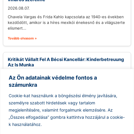
2026.08.07.
Chavela Vargas és Frida Kahlo kapcsolata az 1940-es években
kezdődött, amikor is a híres mexikói énekesnő és a világszerte
elismert...
Tovább olvasom »
Kritikát Vállalt Fel A Bécsi Kancellár: Kinderbetreuung
Az Is Munka
2026.08.07.
Az Ön adatainak védelme fontos a
A nemrégiben kirobbant politikai vihar középpontjában
számunkra
Alexander Stocker, Ausztria kancellárja állt, amikor egy
nyilvános fórumon kijelentette, hogy a gyermekgondozás
Cookie-kat használunk a böngészési élmény javítására,
nem...
személyre szabott hirdetések vagy tartalom
Tovább olvasom »
megjelenítésére, valamint forgalmunk elemzésére.
Az
„Összes elfogadása” gombra kattintva hozzájárul a cookie-
k használatához.