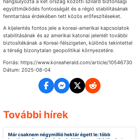
hangsúlyozta a két ország közötti szilárd biztonsági
együttműködés fontosságát és a régió stabilitásának
fenntartása érdekében tett közös erőfeszítéseket.
A kijelentés fontos jele a koreai-amerikai kapcsolatok
stabilitásának és az amerikai katonai jelenlét további
biztosítékának a Koreai-félszigeten, különös tekintettel
a térség bizonytalan geopolitikai környezetére.
Forrás: https://www.koreaherald.com/article/10546730
Dátum: 2025-08-04
További hírek
Már csaknem négymillió hektár égett le: több