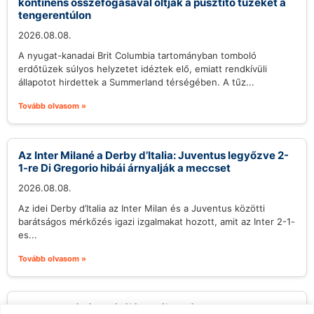
kontinens összefogásával oltják a pusztító tüzeket a
tengerentúlon
2026.08.08.
A nyugat-kanadai Brit Columbia tartományban tomboló
erdőtüzek súlyos helyzetet idéztek elő, emiatt rendkívüli
állapotot hirdettek a Summerland térségében. A tűz...
Tovább olvasom »
Az Inter Milané a Derby d’Italia: Juventus legyőzve 2-
1-re Di Gregorio hibái árnyalják a meccset
2026.08.08.
Az idei Derby d’Italia az Inter Milan és a Juventus közötti
barátságos mérkőzés igazi izgalmakat hozott, amit az Inter 2-1-
es...
Tovább olvasom »
Veracruz kávékultúrájának új hulláma