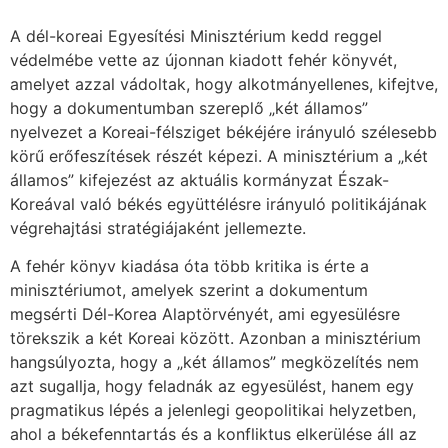
A dél-koreai Egyesítési Minisztérium kedd reggel
védelmébe vette az újonnan kiadott fehér könyvét,
amelyet azzal vádoltak, hogy alkotmányellenes, kifejtve,
hogy a dokumentumban szereplő „két államos”
nyelvezet a Koreai-félsziget békéjére irányuló szélesebb
körű erőfeszítések részét képezi. A minisztérium a „két
államos” kifejezést az aktuális kormányzat Észak-
Koreával való békés együttélésre irányuló politikájának
végrehajtási stratégiájaként jellemezte.
A fehér könyv kiadása óta több kritika is érte a
minisztériumot, amelyek szerint a dokumentum
megsérti Dél-Korea Alaptörvényét, ami egyesülésre
törekszik a két Koreai között. Azonban a minisztérium
hangsúlyozta, hogy a „két államos” megközelítés nem
azt sugallja, hogy feladnák az egyesülést, hanem egy
pragmatikus lépés a jelenlegi geopolitikai helyzetben,
ahol a békefenntartás és a konfliktus elkerülése áll az