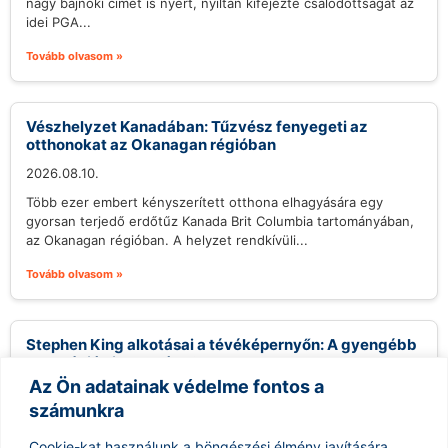
nagy bajnoki címet is nyert, nyíltan kifejezte csalódottságát az
idei PGA...
Tovább olvasom »
Vészhelyzet Kanadában: Tűzvész fenyegeti az
otthonokat az Okanagan régióban
2026.08.10.
Több ezer embert kényszerített otthona elhagyására egy
gyorsan terjedő erdőtűz Kanada Brit Columbia tartományában,
az Okanagan régióban. A helyzet rendkívüli...
Tovább olvasom »
Stephen King alkotásai a tévéképernyőn: A gyengébb
adaptációk is vonzóak?
Az Ön adatainak védelme fontos a
2026.08.10.
számunkra
Stephen King, a horror és thriller műfajának királya, több mint
100 film- és minisorozat-adaptációt inspirált már, ami szinte
Cookie-kat használunk a böngészési élmény javítására,