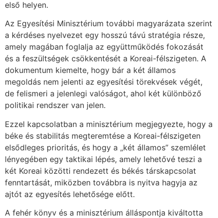
első helyen.
Az Egyesítési Minisztérium további magyarázata szerint
a kérdéses nyelvezet egy hosszú távú stratégia része,
amely magában foglalja az együttműködés fokozását
és a feszültségek csökkentését a Koreai-félszigeten. A
dokumentum kiemelte, hogy bár a két államos
megoldás nem jelenti az egyesítési törekvések végét,
de felismeri a jelenlegi valóságot, ahol két különböző
politikai rendszer van jelen.
Ezzel kapcsolatban a minisztérium megjegyezte, hogy a
béke és stabilitás megteremtése a Koreai-félszigeten
elsődleges prioritás, és hogy a „két államos” szemlélet
lényegében egy taktikai lépés, amely lehetővé teszi a
két Koreai közötti rendezett és békés társkapcsolat
fenntartását, miközben továbbra is nyitva hagyja az
ajtót az egyesítés lehetősége előtt.
A fehér könyv és a minisztérium álláspontja kiváltotta