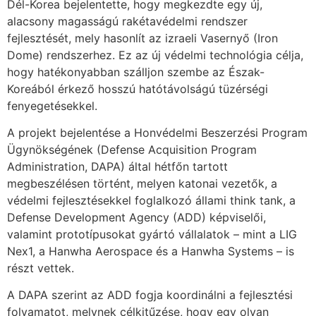
Dél-Korea bejelentette, hogy megkezdte egy új,
alacsony magasságú rakétavédelmi rendszer
fejlesztését, mely hasonlít az izraeli Vasernyő (Iron
Dome) rendszerhez. Ez az új védelmi technológia célja,
hogy hatékonyabban szálljon szembe az Észak-
Koreából érkező hosszú hatótávolságú tüzérségi
fenyegetésekkel.
A projekt bejelentése a Honvédelmi Beszerzési Program
Ügynökségének (Defense Acquisition Program
Administration, DAPA) által hétfőn tartott
megbeszélésen történt, melyen katonai vezetők, a
védelmi fejlesztésekkel foglalkozó állami think tank, a
Defense Development Agency (ADD) képviselői,
valamint prototípusokat gyártó vállalatok – mint a LIG
Nex1, a Hanwha Aerospace és a Hanwha Systems – is
részt vettek.
A DAPA szerint az ADD fogja koordinálni a fejlesztési
folyamatot, melynek célkitűzése, hogy egy olyan