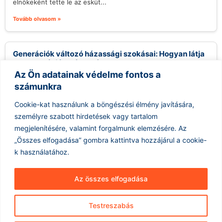
elnökeként tette le az esküt...
Tovább olvasom »
Generációk változó házassági szokásai: Hogyan látja
a Z generáció a házasságot?
Az Ön adatainak védelme fontos a
2026.08.07.
számunkra
Az utóbbi évek statisztikái egyértelmű képet mutatnak: a
házasságok száma világszerte csökkenő tendenciát mutat,
Cookie-kat használunk a böngészési élmény javítására,
különösen az újabb generációk körében. Az...
személyre szabott hirdetések vagy tartalom
Tovább olvasom »
megjelenítésére, valamint forgalmunk elemzésére.
Az
„Összes elfogadása” gombra kattintva hozzájárul a cookie-
k használatához.
Az összes elfogadása
Testreszabás
Hírarchívum
Impresszum
ÁSZF